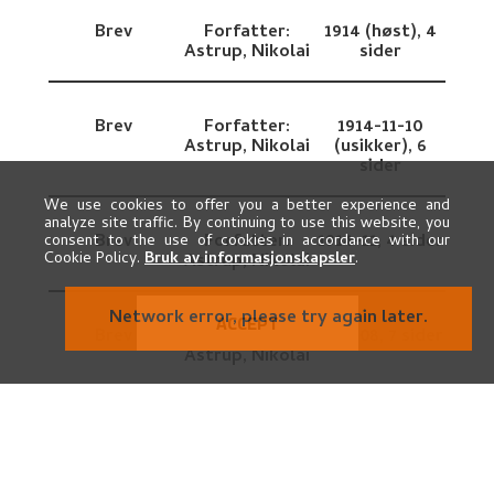
Brev
Forfatter:
1914 (høst),
4
Astrup, Nikolai
sider
Brev
Forfatter:
1914-11-10
Astrup, Nikolai
(usikker),
6
sider
We use cookies to offer you a better experience and
analyze site traffic. By continuing to use this website, you
Brev
Forfatter:
1914-11,
4 sider
consent to the use of cookies in accordance with our
Cookie Policy.
Bruk av informasjonskapsler
.
Astrup, Nikolai
ACCEPT
Brev
Forfatter:
1915-08,
7 sider
Astrup, Nikolai
Brev
Forfatter:
1915-11,
2 sider
Astrup, Nikolai