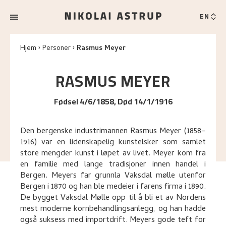
EN
Hjem
Personer
Rasmus Meyer
RASMUS
MEYER
Fødsel 4/6/1858, Død 14/1/1916
Den bergenske industrimannen Rasmus Meyer (1858–
1916) var en lidenskapelig kunstelsker som samlet
store mengder kunst i løpet av livet. Meyer kom fra
en familie med lange tradisjoner innen handel i
Bergen. Meyers far grunnla Vaksdal mølle utenfor
Bergen i 1870 og han ble medeier i farens firma i 1890.
De bygget Vaksdal Mølle opp til å bli et av Nordens
mest moderne kornbehandlingsanlegg, og han hadde
også suksess med importdrift. Meyers gode teft for