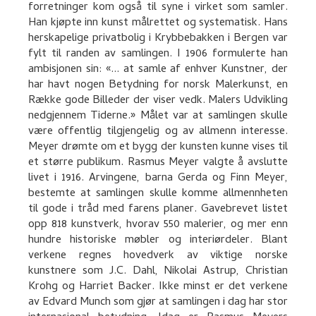
forretninger kom også til syne i virket som samler.
Han kjøpte inn kunst målrettet og systematisk. Hans
herskapelige privatbolig i Krybbebakken i Bergen var
fylt til randen av samlingen. I 1906 formulerte han
ambisjonen sin: «... at samle af enhver Kunstner, der
har havt nogen Betydning for norsk Malerkunst, en
Række gode Billeder der viser vedk. Malers Udvikling
nedgjennem Tiderne.» Målet var at samlingen skulle
være offentlig tilgjengelig og av allmenn interesse.
Meyer drømte om et bygg der kunsten kunne vises til
et større publikum. Rasmus Meyer valgte å avslutte
livet i 1916. Arvingene, barna Gerda og Finn Meyer,
bestemte at samlingen skulle komme allmennheten
til gode i tråd med farens planer. Gavebrevet listet
opp 818 kunstverk, hvorav 550 malerier, og mer enn
hundre historiske møbler og interiørdeler. Blant
verkene regnes hovedverk av viktige norske
kunstnere som J.C. Dahl, Nikolai Astrup, Christian
Krohg og Harriet Backer. Ikke minst er det verkene
av Edvard Munch som gjør at samlingen i dag har stor