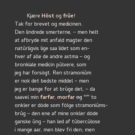
	Kjære 
Höst
 og 
frùe
!
Tak for brevet og medicinen.
Den lindrede smerterne, – men helt
at afbryde mit anfald magter den
natùrligvis lige saa lidet som en-
hver af alle de andre astma – og
bronkiale medicin pùlvere, som 
jeg har forsögt. Ren stramoniùm
er nok det bedste middel – men
jeg er bange for at brùge det, – da
som
saavel min 
farfar
, 
morfar
og
 to
onkler er döde som fölge stramoniùms-
brùg – den ene af mine onkler döde
ganske ùng – han led af tùbercùlose
i mange aar, men blev fri den; men