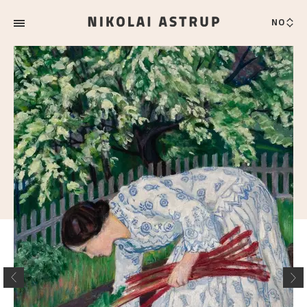
NO
Nikolai
Astrup