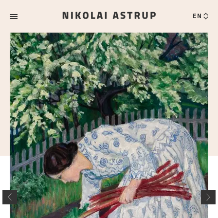
EN
Nikolai
Astrup