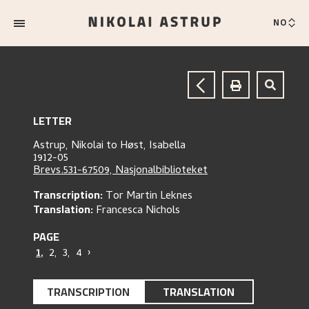
NO
LETTER
Astrup, Nikolai
to
Høst, Isabella
1912-05
Brevs.531-67509, Nasjonalbiblioteket
Transcription:
Tor Martin Leknes
Translation:
Francesca Nichols
PAGE
1
,
2
,
3
,
4
›
TRANSCRIPTION
TRANSLATION