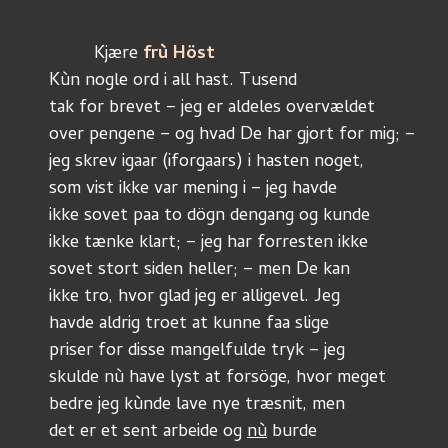
	 Kjære 
frù Höst
Kùn nogle ord i all hast. Tusend
tak for brevet – jeg er aldeles overvældet
over pengene – og hvad De har gjort for mig; –
jeg skrev igaar (iforgaars) i hasten noget,
som vist ikke var mening i – jeg havde
ikke sovet paa to dögn dengang og kunde
ikke tænke klart; – jeg har forresten ikke
sovet stort siden heller; – men De kan 
ikke tro, hvor glad jeg er alligevel. Jeg
havde aldrig troet at kunne faa slige
priser for disse mangelfulde tryk – jeg
skulde nù have lyst at forsöge, hvor meget
bedre jeg kùnde lave nye træsnit, men
det er et sent arbeide og 
nù
 burde