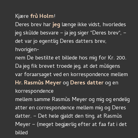
Kjære 
frù Holm
! 
Deres brev har 
jeg
 længe ikke vidst, hvorledes
jeg skùlde besvare – ja jeg siger "Deres brev", – 
det var jo egentlig Deres datters brev, 
hvorigjen-
nem De bestilte et billede hos mig for Kr. 200. 
Da jeg fik brevet troede jeg, at det mùligens
var foraarsaget ved en korrespondence mellem
Hr. Rasmùs Meyer
 og 
Deres datter
 og en k
orrespondence
mellem samme Rasmùs Meyer og mig og endelig
atter en correspondence mellem mig og Deres
datter. – Det hele gjaldt den ting, at Rasmùs
Meyer – (meget begjærlig efter at faa fat i det 
billed