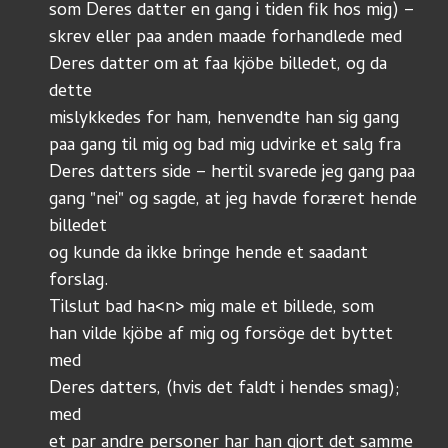
som Deres datter en gang i tiden fik hos mig) – 
skrev eller paa anden maade forhandlede med
Deres datter om at faa kjöbe billedet, og da 
dette
mislykkedes for ham, henvendte han sig gang
paa gang til mig og bad mig udvirke et salg fra
Deres datters side – hertil svarede jeg gang paa
gang "nei" og sagde, at jeg havde foræret hende 
billedet
og kunde da ikke bringe hende et saadant 
forslag. 
Tilslut bad ha<n> mig male et billede, som 
han vilde kjöbe af mig og forsöge det byttet 
med
Deres datters, (hvis det faldt i hendes smag); 
med 
et par andre personer har han gjort det samme