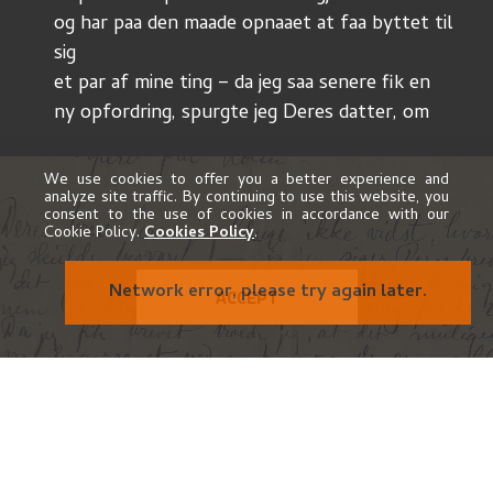
og har paa den maade opnaaet at faa byttet til 
sig
et par af mine ting – da jeg saa senere fik en
ny opfordring, spurgte jeg Deres datter, om 
hùn kunde
önske et saadant bytte – ifald der skulde være 
We use cookies to offer you a better experience and
analyze site traffic. By continuing to use this website, you
andre af mine motiver, som kùnde interessere 
consent to the use of cookies in accordance with our
hende
Cookie Policy.
Cookies Policy
.
mere at have, – men jeg forstod, at hùn ikke
önskede at skille sig med billedet, og jeg angrede
Network error, please try again later.
ACCEPT