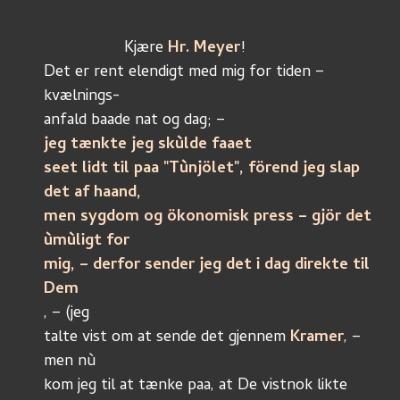
                  Kjære 
Hr. Meyer
!
Det er rent elendigt med mig for tiden – 
kvælnings-
anfald baade nat og dag; – 
jeg tænkte jeg skùlde faaet
seet lidt til paa "Tùnjölet", förend jeg slap 
det af haand,
men sygdom og ökonomisk press – gjör det 
ùmùligt for
mig, – derfor sender jeg det i dag direkte til 
Dem
, – (jeg
talte vist om at sende det gjennem 
Kramer
, – 
men nù
kom jeg til at tænke paa, at De vistnok likte 