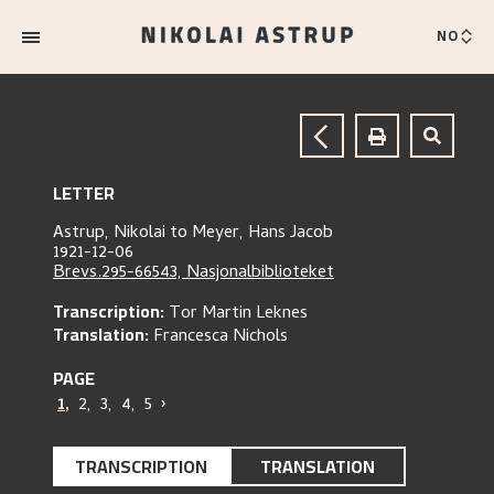
NO
LETTER
Astrup, Nikolai
to
Meyer, Hans Jacob
1921-12-06
Brevs.295-66543, Nasjonalbiblioteket
Transcription:
Tor Martin Leknes
Translation:
Francesca Nichols
PAGE
1
,
2
,
3
,
4
,
5
›
TRANSCRIPTION
TRANSLATION