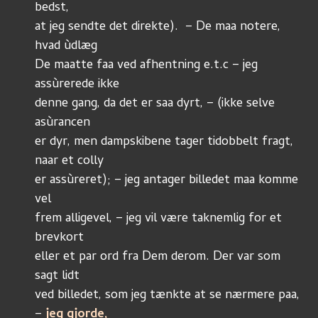
bedst,
at jeg sendte det direkte).  – De maa notere, 
hvad ùdlæg
De maatte faa ved afhentning e.t.c – jeg 
assùrerede ikke
denne gang, da det er saa dyrt, – (ikke selve 
asùrancen
er dyr, men dampskibene tager tidobbelt fragt, 
naar et colly
er assùreret); – jeg antager billedet maa komme 
vel
frem alligevel, – jeg vil være taknemlig for et 
brevkort
eller et par ord fra Dem derom. Der var som 
sagt lidt
ved billedet, som jeg tænkte at se nærmere paa, 
– 
jeg gjorde,