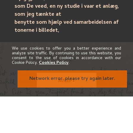
som De veed, en ny studie i vaar et anlæg, 
som jeg tænkte at
benytte som hjælp ved samarbeidelsen af 
tonerne i billedet, 
men jeg tror neppe jeg kommer synderlig 
længere i billedet
We use cookies to offer you a better experience and
analyze site traffic. By continuing to use this website, you
, –
consent to the use of cookies in accordance with our
hvis De beholder billedet selv, kùnde der kanske 
Cookie Policy.
Cookies Policy
.
være 
smaa
-
ting, som jeg fik lov at retoùchere lidt paa 
Network error, please try again later.
ACCEPT
senere?
Prisen paa billedet var vistnok ifölge et löfte i 
fjor til Dem