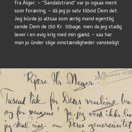
fra Alger. – "Sandalstrand" var jo ogsaa ment
som foræring, – dà jeg jo selv tilböd Dem det.
Jeg bùrde jo altsaa som ærlig mand egentlig
sende Dem de 150 Kr. tilbage, men da jeg stadig
lever i en evig krig med min gjæld, – saa har
man jo ùnder slige omstændigheder vanskeligt