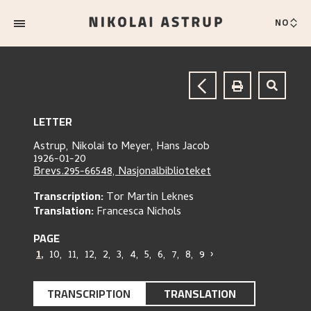
NO
LETTER
Astrup, Nikolai
to
Meyer, Hans Jacob
1926-01-20
Brevs.295-66548, Nasjonalbiblioteket
Transcription:
Tor Martin Leknes
Translation:
Francesca Nichols
PAGE
1
,
10
,
11
,
12
,
2
,
3
,
4
,
5
,
6
,
7
,
8
,
9
›
TRANSCRIPTION
TRANSLATION