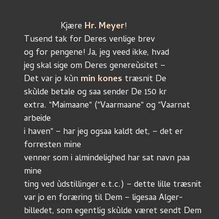
	       Kjære 
Hr. Meyer
!
Tusend tak for Deres venlige brev
og for pengene! Ja, jeg veed ikke, hvad
jeg skal sige om Deres genereùsitet – 
Det var jo kùn 
min kones
 træsnit De
skùlde betale og saa sender De 150 kr
extra. "Maimaane" ("Vaarmaane" og "Vaarnat 
arbeide
i haven" – har jeg ogsaa kaldt det, – det er 
forresten mine
venner som i almindelighed har sat navn paa 
mine
ting ved ùdstillinger e.t.c.) – dette lille træsnit
var jo en foræring til Dem – ligesaa Alger-
billedet, som egentlig skùlde været sendt Dem