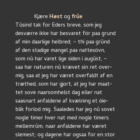
	    Kjære 
Høst
 og 
frùe
Tùsind tak for Eders breve, som jeg
desværre ikke har besvaret för paa grund
af min daarlige helbred; – thi paa grùnd
af den stadige mangel paa nattesövn, 
som nù har varet lige siden i augùst, –
saa har naturen nù krævet sin ret over-
mig, saa at jeg har været overfaldt af en
træthed, som har gjort, at jeg har maat-
tet sove naarsomhelst dag eller nat
saasnart anfaldene af kvælning et öie-
blik forlod mig. Saaledes har jeg nù sovet
nogle timer hver nat med nogle timers
mellemrùm, naar anfaldene har været
slemest; og dagene har ogsaa for en stor