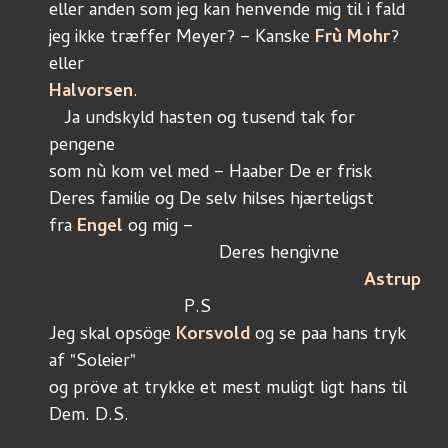
eller anden som jeg kan henvende mig til i fald
jeg ikke træffer Meyer? – Kanske 
Frù Mohr
? 
eller
Halvorsen
.
   Ja undskyld hasten og tusend tak for 
pengene
som nù kom vel med – Haaber De er frisk
Deres familie og De selv hilses hjærteligst
fra 
Engel
 og mig – 
			          Deres hengivne
Astrup
	                   P.S
Jeg skal opsöge 
Korsvold
 og se paa hans tryk 
af "Soleier"
og pröve at trykke et mest muligt ligt hans til 
Dem. D.S.