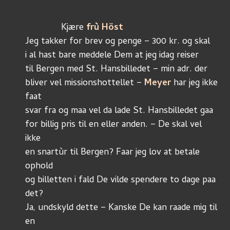
	      Kjære 
frù Höst
Jeg takker for brev og penge – 300 kr. og skal
i al hast bare meddele Dem at jeg idag reiser
til Bergen med St. Hansbilledet – min adr. der
bliver vel missionshottellet – 
Meyer
 har jeg ikke 
faat
svar fra og maa vel da lade St. Hansbilledet gaa
for billig pris til en eller anden. – De skal vel 
ikke
en snartùr til Bergen? Faar jeg lov at betale 
ophold 
og billetten i fald De vilde spendere to dage paa 
det?
Ja, undskyld dette – Kanske De kan raade mig til 
en