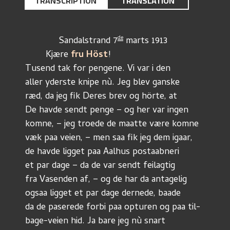
TRANSCRIPTION
TRANSLATION
de
	     Sandalstrand 7
 marts 1913
        Kjære 
fru Höst
!
Tusend tak for pengene. Vi var i den
aller yderste knipe nù. Jeg blev ganske 
ræd, da jeg fik Deres brev og hörte, at
De havde sendt penge – og her var ingen
komne, – jeg troede de maatte være komne
væk paa veien, – men saa fik jeg dem igaar,
de havde ligget paa Aalhus postaabneri
et par dage – da de var sendt feilagtig
fra Vasenden af, – og de har da antagelig
ogsaa ligget et par dage dernede, baade
da de paserede forbi paa opturen og paa til-
bage-veien hid. Ja bare jeg nù snart