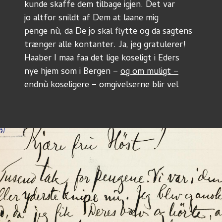
kunde skaffe dem tilbage igjen. Det var 
jo altfor snildt af Dem at laane mig
penge nù, da De jo skal flytte og da sagtens 
trænger alle kontanter. Ja, jeg gratulerer!
Haaber I maa faa det lige koseligt i Eders
nye hjem som i Bergen – 
og om muligt –
endnù koseligere – omgivelserne blir vel