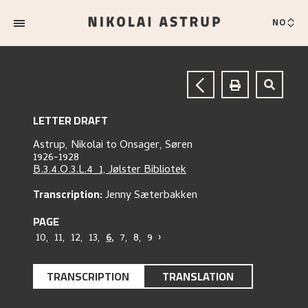
NO
LETTER DRAFT
Astrup, Nikolai
to
Onsager, Søren
1926-1928
B.3.4.O.3.L.4_1, Jølster Bibliotek
Transcription:
Jenny Sæterbakken
PAGE
10
,
11
,
12
,
13
,
6
,
7
,
8
,
9
›
TRANSCRIPTION
TRANSLATION