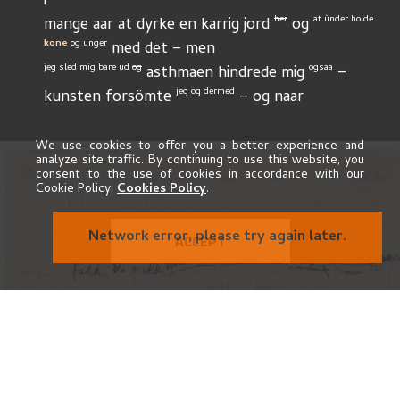
i
her
at ùnder holde 
mange aar at dyrke en karrig jord 
 og 
kone
 og unger
 med det – men
jeg sled mig bare ud 
og
ogsaa
 asthmaen hindrede mig 
 – 
jeg og dermed
kunsten forsömte 
 – og naar
jeg dyrkede den skaffede den mig bare 
nervösitet og liden eller ingen indtægt
bekymringer 
 – 
jeg
We use cookies to offer you a better experience and
analyze site traffic. By continuing to use this website, you
veed endnù ikke rigtig hvad kunst er
 – mine 
consent to the use of cookies in accordance with our
Cookie Policy.
Cookies Policy
.
billeder har
jeg solgt for en bagatel – men andre tjent paa 
Network error, please try again later.
ACCEPT
den – selv
af 
Rasmùs Meyer
 blev jeg narret – han som 
af forfængelighed
 btalte tusender for
faa
at 
 bo ved siden af den tyske kronprins paa et 
ægyptisk hotel, han
prùttede paa 100 kr i 14 dage da jeg forlangte 
-9-10
1300 kr. for 
10
 af