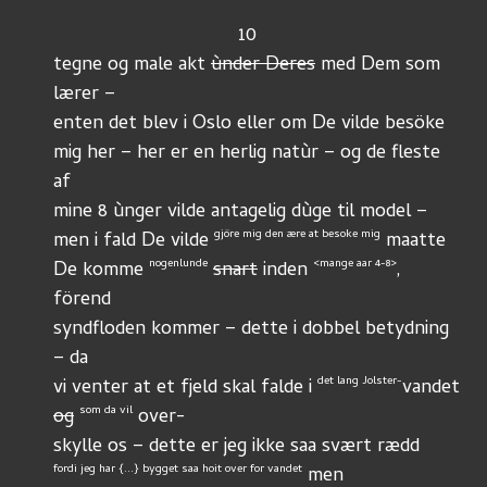
			          10
tegne og male akt 
ùnder Deres
 med Dem som 
lærer –
enten det blev i Oslo eller om De vilde besöke
mig her – her er en herlig natùr – og de fleste 
af
mine 8 ùnger vilde antagelig dùge til model –
gjöre mig den ære at besoke mig
men i fald De vilde 
 maatte 
nogenlunde
<mange aar 4-8>
De komme 
snart
 inden 
, 
förend
syndfloden kommer – dette i dobbel betydning 
– da
det lang Jolster-
vi venter at et fjeld skal falde i 
vandet 
som da vil
og
 over-
skylle os – dette er jeg ikke saa svært rædd 
fordi jeg har {...} bygget saa hoit over for vandet
 men