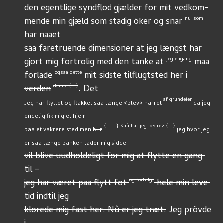
den egentlige syndflod gjælder for mit vedkom-
nu
som
mende min gjæld som stadig öker og 
snar
har naaet
saa faretruende dimensioner at jeg længst har
jeg engang
gjort mig fortrolig med den tanke at 
 maa
ogsaa dette
forlade 
 mit 
sidste
 tilflugtsted 
her i 
denne {...}
verden
. Det
af grundeier
Jeg har flyttet og flakket saa længe <blev> narret 
 da jeg 
endelig fik mig et hjem –
{... ...} <nù har jeg bedre> {...}
paa et vakrere sted men 
blir
 jeg hvor jeg 
er saa længe banken lader mig sidde
vil blive uudholdeligt for mig at flytte en gang 
til –
og forfulgt
jeg har været paa flytt fot 
 hele min leve 
tid indtil jeg
klorede mig fast her. Nù er jeg træt.
 Jeg prövde 