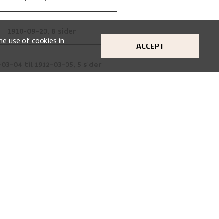
1910-09-20,
8 sider
he use of cookies in
ACCEPT
-03-04 til 1912-03-05,
5 sider
1919-03-25,
36 sider
1919-05-09,
14 sider
1909-05-18,
8 sider
1904-10-16,
13 sider