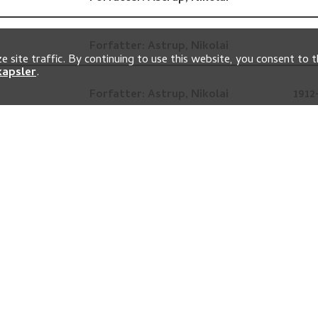
Forfatter:
Astrup, Nikolai
 site traffic. By continuing to use this website, you consent to t
kapsler
.
Forfatter:
Astrup, Nikolai
1912
Forfatter:
Astrup, Nikolai
Forfatter:
Astrup, Nikolai
Forfatter:
Astrup, Nikolai
Forfatter:
Astrup, Nikolai