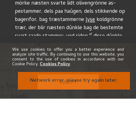
mörke næsten svarte lidt olivengrönne as-
pestammer, dels paa haúgen, dels stikkende op
bagenfor, bag træstammerne 
lyse
 koldgrönne
trær, der blir næsten dúnkle bag de bestemte
af
svart raade stammer; ved siden 
 disse dúnkle
med
trær nogle graablaa húse 
og
 nogle trær 
We use cookies to offer you a better experience and
rúnd.
analyze site traffic. By continuing to use this website, you
consent to the use of cookies in accordance with our
disse er gúle, brúne – morkegronne isprængt
Cookie Policy.
Cookies Policy
.
med graablaat (aaretrær). Det hele halvt i skjul
af haúgen der er gjevnt mosegrön mørk med 
Network error, please try again later.
ACCEPT
gúle blade fra de mægtige aspetrær, hvis 
lett
gúle kroner stikker af mod baggrundens
túnge gule birkelöv og de brùngraablaa
Tekst i illustrasjon:
mörk
luke