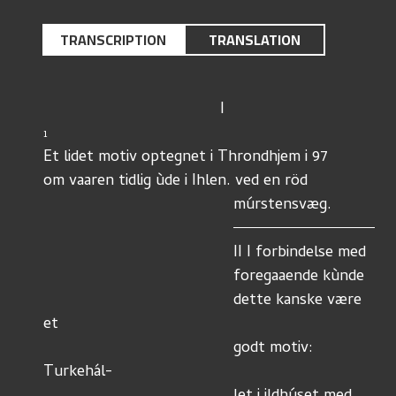
TRANSCRIPTION
TRANSLATION
                               
1
Et lidet motiv optegnet i Throndhjem i 97
om vaaren tidlig ùde i Ihlen. ved en röd 
                                    
                                	   II I forbindelse med 
                         	           foregaaende kùnde 
                        	           dette kanske være 
et 
                 		           godt motiv: 
Turkehál-