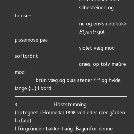
                                	   let i ildhúset med 
        				   slibesteinen og 
hönse-
                                           ne og en<smeldkúk> 
Blyant:
 gúl 
pissemose paa 
                                           violet væg mod 
softgrönt
                                           græs, op tolv maúre 
mod 
graa
              brún væg og blaa stener 
 og hvide 
lange {…} i bord
3	                  Höststemning
(optegnet i Holmedal 1898 ved eller nær gården 
Löfald
)
I fórgrúnden bakke-haúg. Bagenfor denne