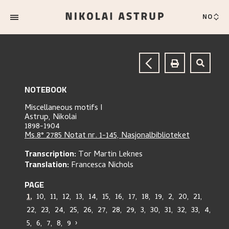
NO
NOTEBOOK
Miscellaneous motifs I
Astrup, Nikolai
1898-1904
Ms.8° 2785 Notat nr. 1-145, Nasjonalbiblioteket
Transcription:
Tor Martin Leknes
Translation:
Francesca Nichols
PAGE
1
,
10
,
11
,
12
,
13
,
14
,
15
,
16
,
17
,
18
,
19
,
2
,
20
,
21
,
22
,
23
,
24
,
25
,
26
,
27
,
28
,
29
,
3
,
30
,
31
,
32
,
33
,
4
,
5
,
6
,
7
,
8
,
9
›