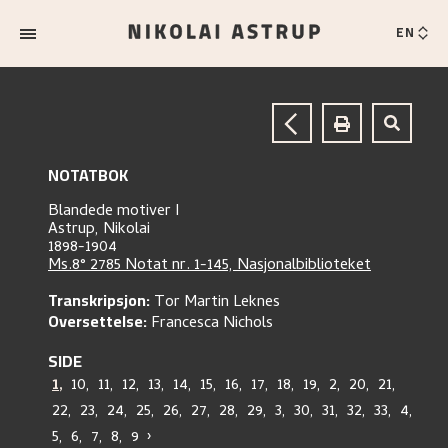
EN
NOTATBOK
Blandede motiver I
Astrup, Nikolai
1898-1904
Ms.8° 2785 Notat nr. 1-145, Nasjonalbiblioteket
Transkripsjon:
Tor Martin Leknes
Oversettelse:
Francesca Nichols
SIDE
1
,
10
,
11
,
12
,
13
,
14
,
15
,
16
,
17
,
18
,
19
,
2
,
20
,
21
,
22
,
23
,
24
,
25
,
26
,
27
,
28
,
29
,
3
,
30
,
31
,
32
,
33
,
4
,
5
,
6
,
7
,
8
,
9
›