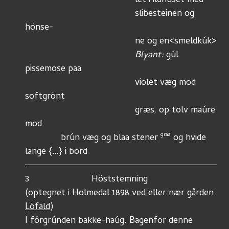
                                	   let i ildhúset med 
        				   slibesteinen og 
hönse-
                                           ne og en<smeldkúk> 
Blyant:
 gúl 
pissemose paa 
                                           violet væg mod 
softgrönt
                                           græs, op tolv maúre 
mod 
graa
              brún væg og blaa stener 
 og hvide 
lange {…} i bord
3	                  Höststemning
(optegnet i Holmedal 1898 ved eller nær gården 
Löfald
)
I fórgrúnden bakke-haúg. Bagenfor denne