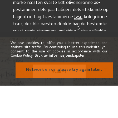
mörke næsten svarte lidt olivengrönne as-
pestammer, dels paa haúgen, dels stikkende op
bagenfor, bag træstammerne 
lyse
 koldgrönne
trær, der blir næsten dúnkle bag de bestemte
af
svart raade stammer; ved siden 
 disse dúnkle
med
trær nogle graablaa húse 
og
 nogle trær 
We use cookies to offer you a better experience and
rúnd.
analyze site traffic. By continuing to use this website, you
consent to the use of cookies in accordance with our
disse er gúle, brúne – morkegronne isprængt
Cookie Policy.
Bruk av informasjonskapsler
.
med graablaat (aaretrær). Det hele halvt i skjul
af haúgen der er gjevnt mosegrön mørk med 
ACCEPT
gúle blade fra de mægtige aspetrær, hvis 
lett
gúle kroner stikker af mod baggrundens
túnge gule birkelöv og de brùngraablaa
Tekst i illustrasjon:
mörk
luke