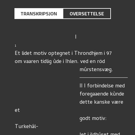
TRANSKRIPSJON
OVERSETTELSE
                               
1
Et lidet motiv optegnet i Throndhjem i 97
om vaaren tidlig ùde i Ihlen. ved en röd 
                                    
                                	   II I forbindelse med 
                         	           foregaaende kùnde 
                        	           dette kanske være 
et 
                 		           godt motiv: 
Turkehál-