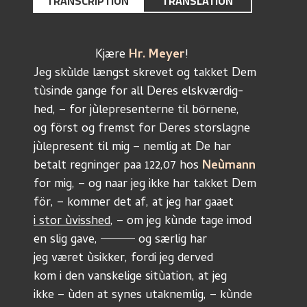
TRANSCRIPTION
TRANSLATION
                  Kjære 
Hr. Meyer
!
Jeg skùlde længst skrevet og takket Dem
tùsinde gange for all Deres elskværdig-
hed, – for jùlepresenterne til börnene,
og först og fremst for Deres storslagne 
jùlepresent til mig – nemlig at De har
betalt regninger paa 122,07 hos 
Neùmann
for mig, – og naar jeg ikke har takket Dem
för, – kommer det af, at jeg har gaaet
i stor ùvisshed
, – om jeg kùnde tage imod
en slig gave, 
 og særlig har
jeg været ùsikker, fordi jeg derved
kom i den vanskelige sitùation, at jeg
ikke – ùden at synes utaknemlig, – kùnde