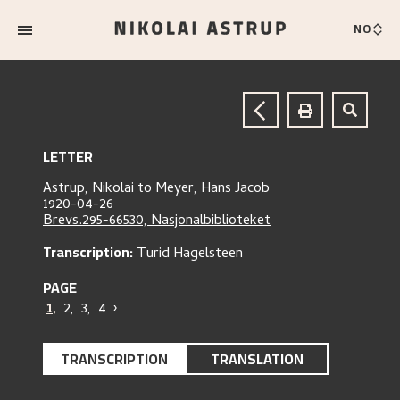
NO
LETTER
Astrup, Nikolai
to
Meyer, Hans Jacob
1920-04-26
Brevs.295-66530, Nasjonalbiblioteket
Transcription:
Turid Hagelsteen
PAGE
1
,
2
,
3
,
4
›
TRANSCRIPTION
TRANSLATION