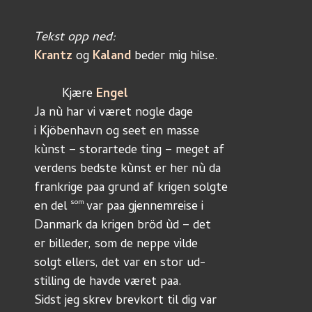
Tekst opp ned:
Krantz 
og 
Kaland 
beder mig hilse.
	Kjære 
Engel
Ja nù har vi været nogle dage
i Kjöbenhavn og seet en masse
kùnst – storartede ting – meget af
verdens bedste kùnst er her nù da
frankrige paa grund af krigen solgte
som 
en del 
var paa gjennemreise i
Danmark da krigen bröd ùd – det
er billeder, som de neppe vilde
solgt ellers, det var en stor ud-
stilling de havde været paa.
Sidst jeg skrev brevkort til dig var