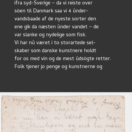
ifra syd-Sverige – da vi reiste over
söen til Danmark saa vi 4 ùnder-
vandsbaade af de nyeste sorter den
ene gik da næsten ùnder vandet – de
var slanke og nydelige som fisk. 
Vi har nù været i to storartede sel-
skaber som danske kunstnere holdt
for os med vin og de mest ùdsögte retter.
Folk tjener jo penge og kunstnerne og