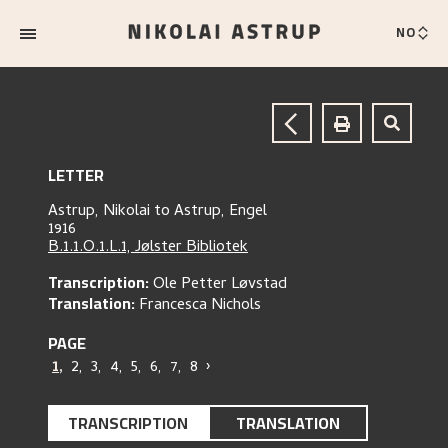
NO
LETTER
Astrup, Nikolai
to
Astrup, Engel
1916
B.1.1.O.1.L.1, Jølster Bibliotek
Transcription:
Ole Petter Løvstad
Translation:
Francesca Nichols
PAGE
1
,
2
,
3
,
4
,
5
,
6
,
7
,
8
›
TRANSCRIPTION
TRANSLATION