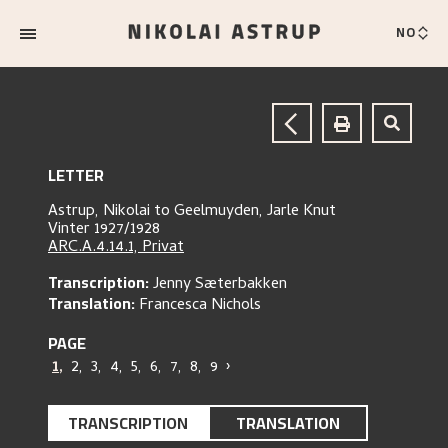
NO
LETTER
Astrup, Nikolai
to
Geelmuyden, Jarle Knut
Vinter 1927/1928
ARC.A.4.14.1, Privat
Transcription:
Jenny Sæterbakken
Translation:
Francesca Nichols
PAGE
1
,
2
,
3
,
4
,
5
,
6
,
7
,
8
,
9
›
TRANSCRIPTION
TRANSLATION