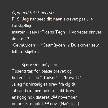
Opp ned tekst øverst:
P. S. 
Jeg
 har seet 
dit navn
 skrevet paa 3-4 
forskjellige
maater – selv i "Tidens Tegn". Hvorledes skrives 
det rett?
"Gelmùyiden" – "Gellmùyden".? Dù skriver selv 
lidt forskjelligt.
	Kjære Geelmùyiden!
Tusend tak for baade brevet og
boken! Ja – dù "stùdser": – "brevet?"
Ja jeg fik virkelig et brev fra dig til
jùl samtidig med boken, – dit brev
den
er rigtig nok dateret 2
 november
te
og poststemplet 5
 nov. (Naùstdal).