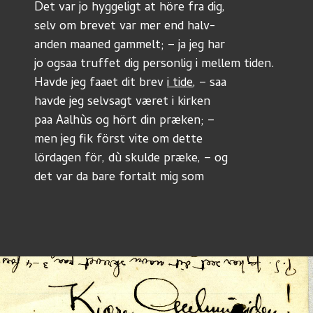
Det var jo hyggeligt at höre fra dig,
selv om brevet var mer end halv-
anden maaned gammelt; – ja jeg har
jo ogsaa truffet dig personlig i mellem tiden.
Havde jeg faaet dit brev 
i tide
, – saa
havde jeg selvsagt været i kirken
paa Aalhùs og hört din præken; –
men jeg fik först vite om dette
lördagen för, dù skulde præke, – og
det var da bare fortalt mig som