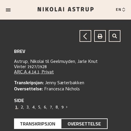
EN
BREV
Astrup, Nikolai
til
Geelmuyden, Jarle Knut
Vinter 1927/1928
ARC.A.4.14.1, Privat
Transkripsjon:
Jenny Sæterbakken
Oversettelse:
Francesca Nichols
SIDE
1
,
2
,
3
,
4
,
5
,
6
,
7
,
8
,
9
›
TRANSKRIPSJON
OVERSETTELSE