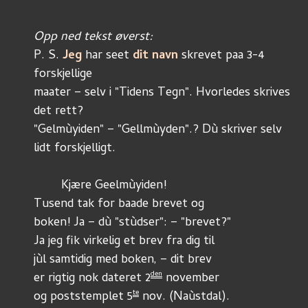
Opp ned tekst øverst:
P. S. 
Jeg
 har seet 
dit navn
 skrevet paa 3-4 
forskjellige
maater – selv i "Tidens Tegn". Hvorledes skrives 
det rett?
"Gelmùyiden" – "Gellmùyden".? Dù skriver selv 
lidt forskjelligt.
	Kjære Geelmùyiden!
Tusend tak for baade brevet og
boken! Ja – dù "stùdser": – "brevet?"
Ja jeg fik virkelig et brev fra dig til
jùl samtidig med boken, – dit brev
den
er rigtig nok dateret 2
 november
te
og poststemplet 5
 nov. (Naùstdal).