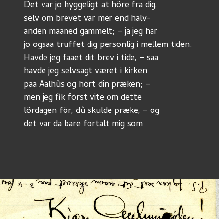
Det var jo hyggeligt at höre fra dig,
selv om brevet var mer end halv-
anden maaned gammelt; – ja jeg har
jo ogsaa truffet dig personlig i mellem tiden.
Havde jeg faaet dit brev 
i tide
, – saa
havde jeg selvsagt været i kirken
paa Aalhùs og hört din præken; –
men jeg fik först vite om dette
lördagen för, dù skulde præke, – og
det var da bare fortalt mig som