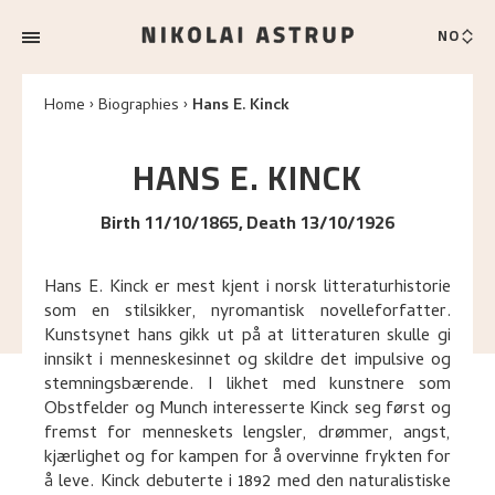
NO
Home
Biographies
Hans E. Kinck
HANS E.
KINCK
Birth 11/10/1865, Death 13/10/1926
Hans E. Kinck er mest kjent i norsk litteraturhistorie
som en stilsikker, nyromantisk novelleforfatter.
Kunstsynet hans gikk ut på at litteraturen skulle gi
innsikt i menneskesinnet og skildre det impulsive og
stemningsbærende. I likhet med kunstnere som
Obstfelder og Munch interesserte Kinck seg først og
fremst for menneskets lengsler, drømmer, angst,
kjærlighet og for kampen for å overvinne frykten for
å leve. Kinck debuterte i 1892 med den naturalistiske