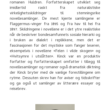
romanen Huldren. Forfatterskapet utviklet seg
imidlertid raskt fra naturalistiske
virkelighetsskildringer til stemningsrike
novellesamlinger. De mest kjente samlingene er
Flaggermus-vinger fra 1895 og Fra hav til hei fra
1897. Skildringene i novellene er i det ytre realistiske
når de beskriver bondesamfunnets sosiale hierarki og
i bruken av dialekt i replikkene, men det er
fascinasjonen for det mystiske som fanger leseren,
eksempelvis i novellene «Felen i vilde skogen» og
«Hvitsymre i utslåtten». Kinck var en produktiv
forfatter og forfatterskapet omfatter i tillegg til
novellesamlinger og romaner også dramatisk diktning
der Kinck bryter med de vanlige forestillingene om
rytme. Dessuten skrev han for aviser og tidsskrifter
og ga også ut samlinger av litterære essayer og
reisebrev.