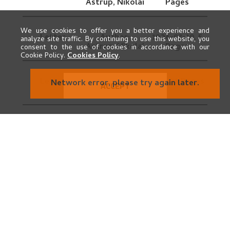
Astrup, Nikolai
Pages
We use cookies to offer you a better experience and
Letter
Author:
1904-07-10,
5
analyze site traffic. By continuing to use this website, you
Astrup, Nikolai
Pages
consent to the use of cookies in accordance with our
Cookie Policy.
Cookies Policy
.
Letter
Author:
1926,
38 Pages
ACCEPT
Astrup, Nikolai
Letter
Author:
1921-10-24,
3
Astrup, Nikolai
Pages
Letter
Author:
1927-06-25,
17
Astrup, Nikolai
Pages
Letter
Author:
1915-03-02,
12
Astrup, Nikolai
Pages