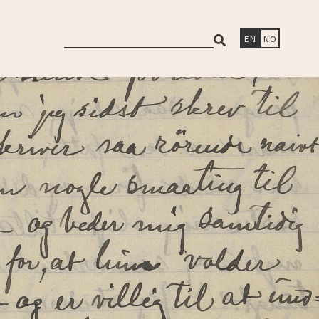
search
EN
NO