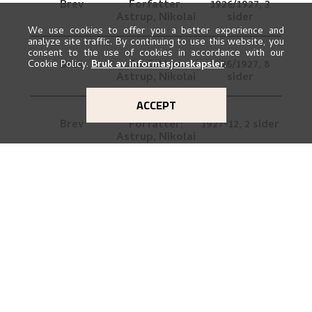
Brev
Forfatter:
1926/1927,
3
Astrup, Nikolai
sider
We use cookies to offer you a better experience and
analyze site traffic. By continuing to use this website, you
consent to the use of cookies in accordance with our
Brev
Forfatter:
1926/1927,
8
Cookie Policy.
Bruk av informasjonskapsler
.
Astrup, Nikolai
sider
ACCEPT
Brev
Forfatter:
1927-12,
2 sider
Astrup, Nikolai
Brev
Forfatter:
1927-03,
8 sider
Astrup, Nikolai
UTFORSK ASTRUPS KUNST OG
LIV