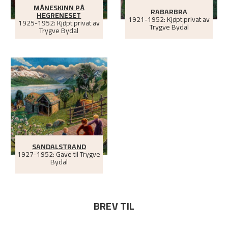
MÅNESKINN PÅ
RABARBRA
HEGRENESET
1921-1952: Kjøpt privat av
1925-1952: Kjøpt privat av
Trygve Bydal
Trygve Bydal
SANDALSTRAND
1927-1952: Gave til Trygve
Bydal
BREV TIL