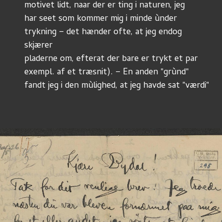
motivet lidt, naar der er ting i naturen, jeg
har seet som kommer mig i minde ùnder
trykning – det hænder ofte, at jeg endog 
skjærer
pladerne om, efterat der bare er trykt et par
exempl. af et træsnit). – En anden "grùnd"
fandt jeg i den mùlighed, at jeg havde sat "værdi"