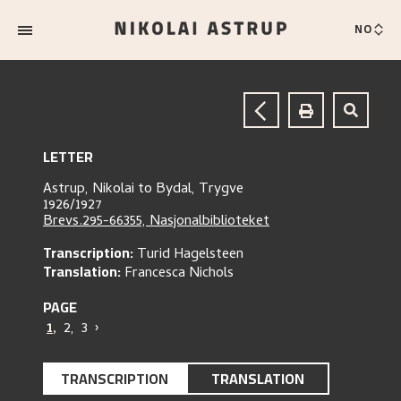
NO
LETTER
Astrup, Nikolai
to
Bydal, Trygve
1926/1927
Brevs.295-66355, Nasjonalbiblioteket
Transcription:
Turid Hagelsteen
Translation:
Francesca Nichols
PAGE
1
,
2
,
3
›
TRANSCRIPTION
TRANSLATION