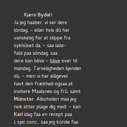
       Kjære 
Bydal
!
Ja jeg haaber, vi ser dere
lördag, – eller hvis dú har 
vanskelig for at slippe fra
sykhùset da, – saa ialle-
fald paa söndag, saa
dere kan blive – 
blive
 over til
mandag. Tarveligheden kjender
dù, – men vi har alligevel
havt den frækhed ogsaa at
invitere Maalsnes og frù, samt
Münster
. Alkoholen maa jeg
nok atter plage dig med: – kan
Kari
 idag faa en recept paa
1 spir.conc., saa jeg kùnde faa