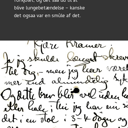
forkjölet, og det saa ud til at
blive lungebetændelse – kanske
det ogsaa var en smùle af det.