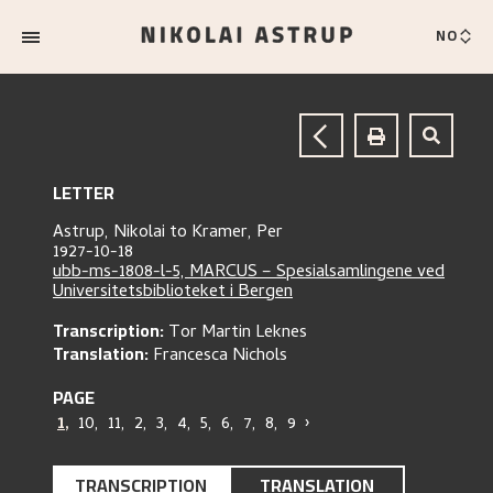
NO
LETTER
Astrup, Nikolai
to
Kramer, Per
1927-10-18
ubb-ms-1808-l-5, MARCUS – Spesialsamlingene ved
Universitetsbiblioteket i Bergen
Transcription:
Tor Martin Leknes
Translation:
Francesca Nichols
PAGE
1
,
10
,
11
,
2
,
3
,
4
,
5
,
6
,
7
,
8
,
9
›
TRANSCRIPTION
TRANSLATION