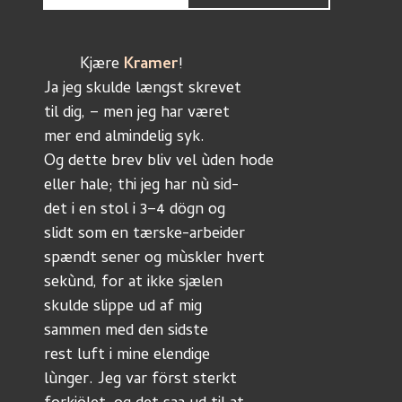
	Kjære 
Kramer
!
Ja jeg skulde længst skrevet
til dig, – men jeg har været
mer end almindelig syk.
Og dette brev bliv vel ùden hode
eller hale; thi jeg har nù sid-
det i en stol i 3–4 dögn og
slidt som en tærske-arbeider
spændt sener og mùskler hvert
sekùnd, for at ikke sjælen
skulde slippe ud af mig
sammen med den sidste
rest luft i mine elendige
lùnger. Jeg var först sterkt