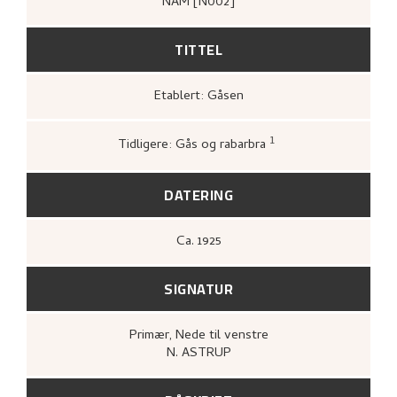
NAM [N002]
TITTEL
Etablert: Gåsen
1
Tidligere: Gås og rabarbra
Kunstnernes Hus,
Nikolai Astrup. Malerier
og tresnitt
(Oslo: Kunstnernes Hus,
Kunstnernes Hus, 1955),
26.
DATERING
Ca.
1925
SIGNATUR
Primær
, Nede til venstre
N. ASTRUP