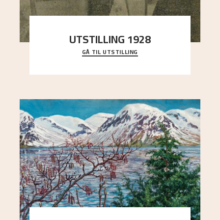
UTSTILLING 1928
GÅ TIL UTSTILLING
Då Astrup døydde i 1928, tok vennene Moritz
Kaland og Simon Thorbjørnsen initiativ til å
arrang
..."