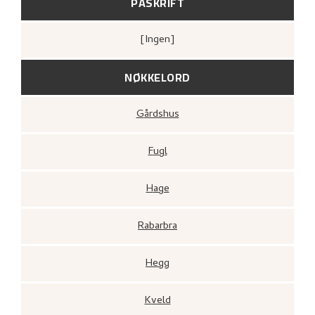
PÅSKRIFT
[ingen]
NØKKELORD
Gårdshus
Fugl
Hage
Rabarbra
Hegg
Kveld