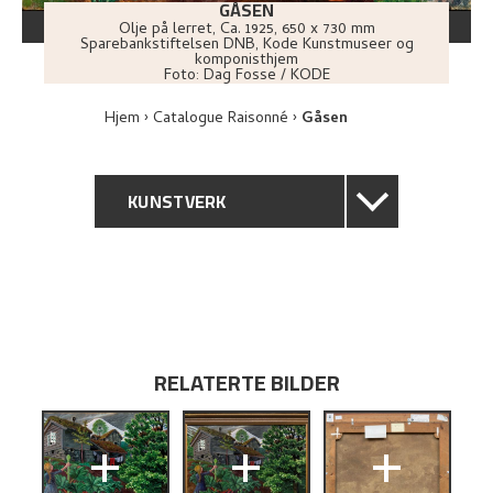
GÅSEN
Olje på lerret
,
Ca.
1925
, 650 x 730 mm
Sparebankstiftelsen DNB, Kode Kunstmuseer og
komponisthjem
Foto:
Dag Fosse / KODE
Hjem
Catalogue Raisonné
Gåsen
KUNSTVERK
GENERELL BESKRIVELSE
TEKNISK INFORMASJON
PROVENIENS
RELATERTE BILDER
UTSTILLINGSHISTORIE
+
+
+
BIBLIOGRAFI