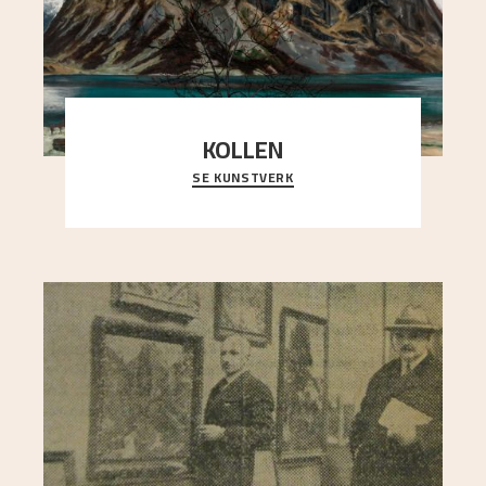
KOLLEN
SE KUNSTVERK
Et ruvende fjell dominerer bildeflaten, og står i
sterk kontrast til det spinkle rognetreet ute
..."