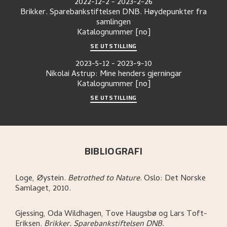
2022-12-2
-
2023-2-26
Brikker. Sparebankstiftelsen DNB. Høydepunkter fra
samlingen
Katalognummer
[no]
SE UTSTILLING
2023-5-12
-
2023-9-10
Nikolai Astrup: Mine henders gjerningar
Katalognummer
[no]
SE UTSTILLING
BIBLIOGRAFI
Loge, Øystein
.
Betrothed to Nature
.
Oslo:
Det Norske
Samlaget,
2010.
Gjessing, Oda Wildhagen, Tove Haugsbø og Lars Toft-
Eriksen
.
Brikker. Sparebankstiftelsen DNB.