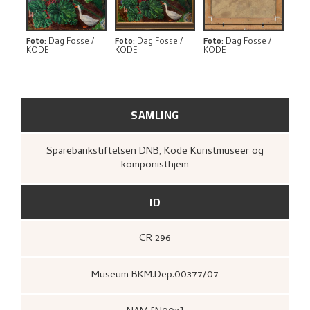
RELATERTE KUNSTVERK
Foto
:
Dag Fosse /
Foto
:
Dag Fosse /
Foto
:
Dag Fosse /
KODE
KODE
KODE
UTFORSK
SAMLING
Sparebankstiftelsen DNB, Kode Kunstmuseer og
komponisthjem
ID
CR 296
Museum BKM.Dep.00377/07