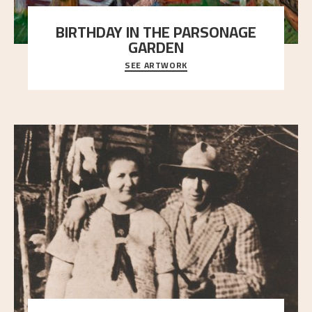
BIRTHDAY IN THE PARSONAGE
GARDEN
SEE ARTWORK
A warm evening light is filtered through the leaf
crown and creates a calm atmosphere between t
..."