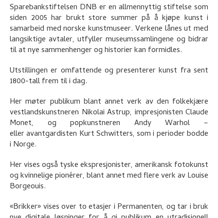
Sparebankstiftelsen DNB er en allmennyttig stiftelse som
siden 2005 har brukt store summer på å kjøpe kunst i
samarbeid med norske kunstmuseer. Verkene lånes ut med
langsiktige avtaler, utfyller museumssamlingene og bidrar
til at nye sammenhenger og historier kan formidles.
Utstillingen er omfattende og presenterer kunst fra sent
1800-tall frem til i dag.
Her møter publikum blant annet verk av den folkekjære
vestlandskunstneren Nikolai Astrup, impresjonisten Claude
Monet, og popkunstneren Andy Warhol –
eller avantgardisten Kurt Schwitters, som i perioder bodde
i Norge.
Her vises også tyske ekspresjonister, amerikansk fotokunst
og kvinnelige pionérer, blant annet med flere verk av Louise
Borgeouis.
«Brikker» vises over to etasjer i Permanenten, og tar i bruk