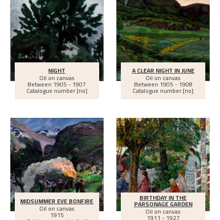
NIGHT
A CLEAR NIGHT IN JUNE
Oil on canvas
Oil on canvas
Between
1905 - 1907
Between
1905 - 1908
Catalogue number [no]
Catalogue number [no]
BIRTHDAY IN THE
MIDSUMMER EVE BONFIRE
PARSONAGE GARDEN
Oil on canvas
Oil on canvas
1915
1911 - 1927