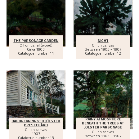
THE PARSONAGE GARDEN
NIGHT
Oil on panel (wood)
Oil on canvas
Cirka
1903
Between
1905 - 1907
Catalogue number 11
Catalogue number 12
RAINY ATMOSPHERE
DAGBREKNING VED JØLSTER
BENEATH THE TREES AT
PRESTEGÅRD
JØLSTER PARSONAGE
Oil on canvas
Oil on canvas
1907
Between
1905 - 1907
Catalogue number 13