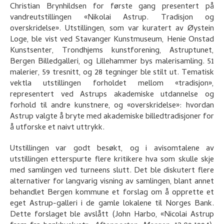
Christian Brynhildsen for første gang presentert på
vandreutstillingen «Nikolai Astrup. Tradisjon og
overskridelse». Utstillingen, som var kuratert av Øystein
Loge, ble vist ved Stavanger Kunstmuseum, Henie Onstad
Kunstsenter, Trondhjems kunstforening, Astruptunet,
Bergen Billedgalleri, og Lillehammer bys malerisamling. 51
malerier, 59 tresnitt, og 28 tegninger ble stilt ut. Tematisk
vektla utstillingen forholdet mellom «tradisjon»,
representert ved Astrups akademiske utdannelse og
forhold til andre kunstnere, og «overskridelse»: hvordan
Astrup valgte å bryte med akademiske billedtradisjoner for
å utforske et naivt uttrykk.
Utstillingen var godt besøkt, og i avisomtalene av
utstillingen etterspurte flere kritikere hva som skulle skje
med samlingen ved turneens slutt. Det ble diskutert flere
alternativer for langvarig visning av samlingen, blant annet
behandlet Bergen kommune et forslag om å opprette et
eget Astrup-galleri i de gamle lokalene til Norges Bank.
Dette forslaget ble avslått (John Harbo, «Nicolai Astrup