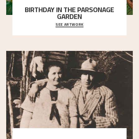
BIRTHDAY IN THE PARSONAGE
GARDEN
SEE ARTWORK
A warm evening light is filtered through the leaf
crown and creates a calm atmosphere between t
..."