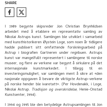
SHARE
I 1989 begynte skipsreder Jon Christian Brynhildsen
arbeidet med å etablere en representativ samling av
Nikolai Astrups kunst. Samlingen ble utviklet i samarbeid
med kunsthistorikeren Øystein Loge, som noen år tidligere
hadde publisert sitt omfattende forskningsarbeid på
Astrup i biografien Gartneren under regnbuen. Astrups
kunst var mangelfullt representert i samlingene til norske
museer, og flere av verkene var begynt å sirkulere på det
internasjonale kunstmarkedet. I tillegg til en
investeringsmulighet, var samlingen ment å sikre at «den
nasjonale oppgaven å bevare de viktigste Astrup-verkene
på norske hender ble ivaretatt». (Per Hovdenakk, i Loge,
Nikolai Astrup.
Tradisjon og overskridelse
, Henie-Onstad
Kunstsenter, 1994).
I 1994 og 1995 ble den betydelige Astrupsamlingen til Jon