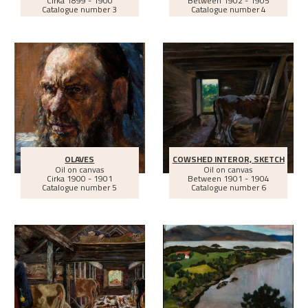
Cirka
1899 - 1900
Between
1902 - 1905
Catalogue number 3
Catalogue number 4
OLAVES
COWSHED INTEROR, SKETCH
Oil on canvas
Oil on canvas
Cirka
1900 - 1901
Between
1901 - 1904
Catalogue number 5
Catalogue number 6