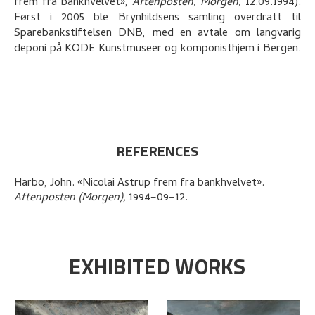
frem fra bankhvelvet»,
Aftenposten, Morgen,
12.09.1994).
Først i 2005 ble Brynhildsens samling overdratt til
Sparebankstiftelsen DNB, med en avtale om langvarig
deponi på KODE Kunstmuseer og komponisthjem i Bergen.
REFERENCES
Harbo, John
.
«Nicolai Astrup frem fra bankhvelvet»
.
Aftenposten (Morgen),
1994–09–12.
EXHIBITED WORKS