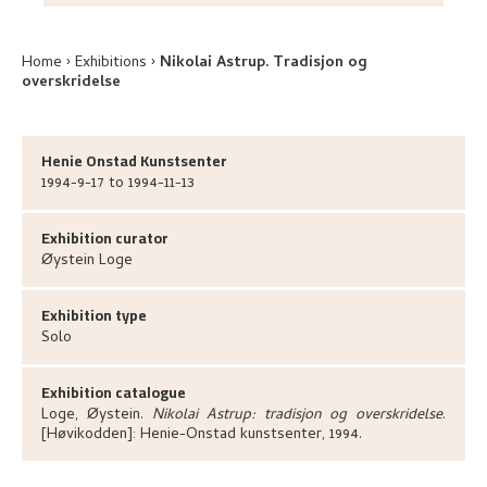
Home
Exhibitions
Nikolai Astrup. Tradisjon og
overskridelse
Henie Onstad Kunstsenter
1994-9-17 to 1994-11-13
Exhibition curator
Øystein
Loge
Exhibition type
Solo
Exhibition catalogue
Loge, Øystein
.
Nikolai Astrup: tradisjon og overskridelse
.
[Høvikodden]:
Henie-Onstad kunstsenter,
1994.