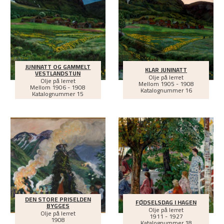
JUNINATT OG GAMMELT
KLAR JUNINATT
VESTLANDSTUN
Olje på lerret
Olje på lerret
Mellom
1905 - 1908
Mellom
1906 - 1908
Katalognummer 16
Katalognummer 15
DEN STORE PRISELDEN
FØDSELSDAG I HAGEN
BYGGES
Olje på lerret
Olje på lerret
1911 - 1927
1908
Katalognummer 18