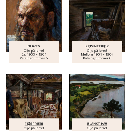
OLAVES
FJØSINTERIØR
Olje på lerret
Olje på lerret
Ca.
1900 - 1901
Mellom
1901 - 1904
Katalognummer 5
Katalognummer 6
FJØSFRIERI
BLANKT HAV
Olje på lerret
Olje på lerret