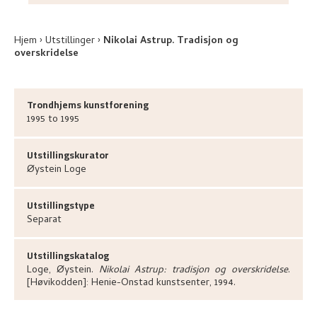
Hjem
Utstillinger
Nikolai Astrup. Tradisjon og
overskridelse
Trondhjems kunstforening
1995 to 1995
Utstillingskurator
Øystein
Loge
Utstillingstype
Separat
Utstillingskatalog
Loge, Øystein
.
Nikolai Astrup: tradisjon og overskridelse
.
[Høvikodden]:
Henie-Onstad kunstsenter,
1994.