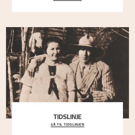
trekronene i prestegårdshagen...
TIDSLINJE
GÅ TIL TIDSLINJEN
Bli kjent med Nikolai Astrups liv, kunstnerskap og
ettermæle i en interaktiv presentasjon.