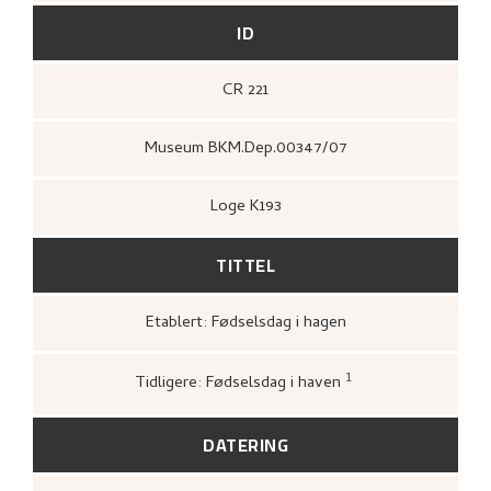
ID
CR 221
Museum BKM.Dep.00347/07
Loge K193
TITTEL
Etablert: Fødselsdag i hagen
1
Tidligere: Fødselsdag i haven
Bergens Kunstforening,
Nikolai Astrup
1880–1928. Mindeutstilling
(Bergen: A/S
John Griegs Boktrykkeri, Bergens
DATERING
kunstforening, 1928),
17.