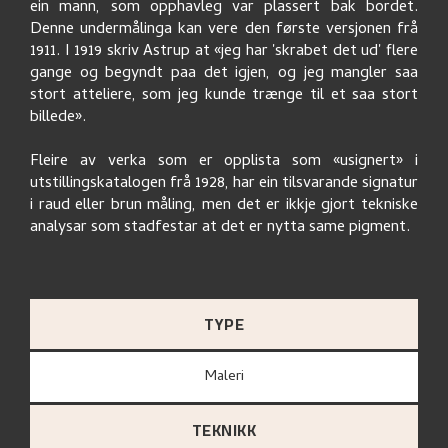
ein mann, som opphavleg var plassert bak bordet.
Denne undermålinga kan vere den første versjonen frå
1911. I 1919 skriv Astrup at «jeg har 'skrabet det ud' flere
gange og begyndt paa det igjen, og jeg mangler saa
stort atteliere, som jeg kunde trænge til et saa stort
billede».
Fleire av verka som er opplista som «usignert» i
utstillingskatalogen frå 1928, har ein tilsvarande signatur
i raud eller brun måling, men det er ikkje gjort tekniske
analysar som stadfestar at det er nytta same pigment.
TYPE
Maleri
TEKNIKK