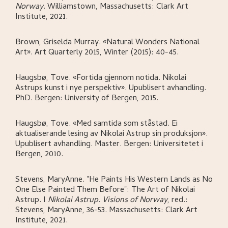
Norway
.
Williamstown, Massachusetts:
Clark Art
Institute,
2021.
Brown, Griselda Murray
.
«Natural Wonders National
Art»
.
Art Quarterly 2015, Winter (2015): 40-45.
Haugsbø, Tove
.
«Fortida gjennom notida. Nikolai
Astrups kunst i nye perspektiv»
.
Upublisert avhandling.
PhD.
Bergen:
University of Bergen,
2015.
Haugsbø, Tove
.
«Med samtida som ståstad. Ei
aktualiserande lesing av Nikolai Astrup sin produksjon»
.
Upublisert avhandling. Master.
Bergen:
Universitetet i
Bergen,
2010.
Stevens, MaryAnne
.
"He Paints His Western Lands as No
One Else Painted Them Before": The Art of Nikolai
Astrup
.
I
Nikolai Astrup. Visions of Norway
,
red.:
Stevens, MaryAnne,
36-53.
Massachusetts:
Clark Art
Institute,
2021.