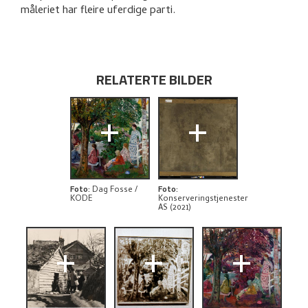
KUNSTNERENS NOTAT
måleriet har fleire uferdige parti.
BIBLIOGRAFI
RELATERTE KUNSTVERK
RELATERTE BILDER
UTFORSK
+
+
Foto
:
Dag Fosse /
Foto
:
KODE
Konserveringstjenester
AS (2021)
+
+
+