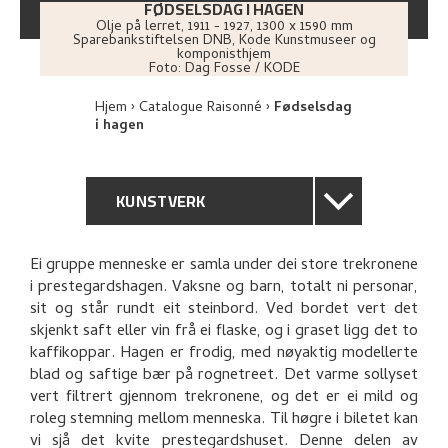
FØDSELSDAG I HAGEN
Olje på lerret
,
1911 - 1927
, 1300 x 1590 mm
Sparebankstiftelsen DNB, Kode Kunstmuseer og
komponisthjem
Foto:
Dag Fosse / KODE
Hjem
Catalogue Raisonné
Fødselsdag
i hagen
KUNSTVERK
GENERELL BESKRIVELSE
Ei gruppe menneske er samla under dei store trekronene
i prestegardshagen. Vaksne og barn, totalt ni personar,
TEKNISK INFORMASJON
sit og står rundt eit steinbord. Ved bordet vert det
skjenkt saft eller vin frå ei flaske, og i graset ligg det to
PROVENIENS
kaffikoppar. Hagen er frodig, med nøyaktig modellerte
blad og saftige bær på rognetreet. Det varme sollyset
vert filtrert gjennom trekronene, og det er ei mild og
UTSTILLINGSHISTORIE
roleg stemning mellom menneska. Til høgre i biletet kan
vi sjå det kvite prestegardshuset. Denne delen av