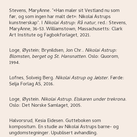
Stevens, MaryAnne
.
"«Han maler sit Vestland nu som
før, og som ingen har malt det»: Nikolai Astrups
kunstnerskap"
.
I
Nikolai Astrup: Rå natur
,
red.: Stevens,
MaryAnne,
36-53.
Williamstown, Massachusetts:
Clark
Art Institute og Fagbokforlaget,
2021.
Loge, Øystein; Brynildsen, Jon Chr.
.
Nikolai Astrup:
Blomsten, berget og St. Hansnatten
.
Oslo:
Quorom,
1994.
Lofnes, Solveig Berg
.
Nikolai Astrup og Jølster
.
Førde:
Selja Forlag AS,
2016.
Loge, Øystein
.
Nikolai Astrup. Elskaren under trekrona
.
Oslo:
Det Norske Samlaget,
2005.
Halvorsrud, Kesia Eidesen
.
Gutteboken som
kompositum. En studie av Nikolai Astrups barne- og
ungdomstegninger
.
Upublisert avhandling.