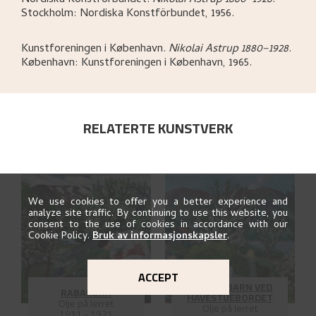
Stockholm:
Nordiska Konstförbundet,
1956.
Kunstforeningen i København
.
Nikolai Astrup 1880–1928
.
København:
Kunstforeningen i København,
1965.
RELATERTE KUNSTVERK
We use cookies to offer you a better experience and
analyze site traffic. By continuing to use this website, you
consent to the use of cookies in accordance with our
Cookie Policy.
Bruk av informasjonskapsler
.
ACCEPT
MOR OG BARN VED
RABARBRA
HAVESTUEBORDET
Olje på lerret
Olje på lerret
1911 - 1921