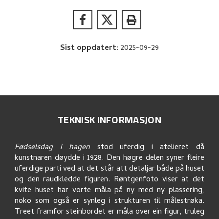
Sist oppdatert
:
2025-09-29
TEKNISK INFORMASJON
Fødselsdag i hagen
stod uferdig i atelieret då
kunstnaren døydde i 1928. Den høgre delen syner fleire
uferdige parti ved at det står att detaljar både på huset
og den raudkledde figuren. Røntgenfoto viser at det
kvite huset har vorte måla på ny med ny plassering,
noko som også er synleg i strukturen til målestrøka.
Treet framfor steinbordet er måla over ein figur, truleg