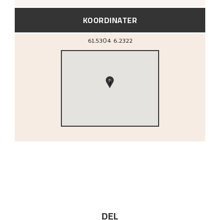
KOORDINATER
61.5304
6.2322
1
DEL