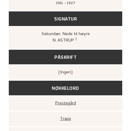
1911 - 1927
SIGNATUR
Sekundær
, Nede til høyre
1
N. ASTRUP
Bergens Kunstforening,
Nikolai Astrup
1880–1928. Mindeutstilling
(Bergen: A/S
John Griegs Boktrykkeri, Bergens
PÅSKRIFT
kunstforening, 1928),
17.
[ingen]
NØKKELORD
Prestegård
Trapp