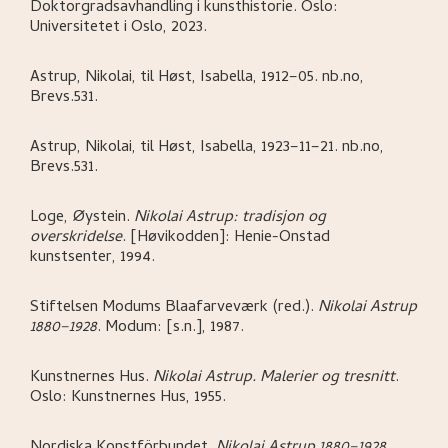
Doktorgradsavhandling i kunsthistorie.
Oslo:
Universitetet i Oslo,
2023.
Astrup, Nikolai, til Høst, Isabella, 1912–05. nb.no,
Brevs.531.
Astrup, Nikolai, til Høst, Isabella, 1923–11–21. nb.no,
Brevs.531.
Loge, Øystein
.
Nikolai Astrup: tradisjon og
overskridelse
.
[Høvikodden]:
Henie-Onstad
kunstsenter,
1994.
Stiftelsen Modums Blaafarveværk (red.)
.
Nikolai Astrup
1880–1928
.
Modum:
[s.n.],
1987.
Kunstnernes Hus
.
Nikolai Astrup. Malerier og tresnitt
.
Oslo:
Kunstnernes Hus,
1955.
Nordiska Konstförbundet
.
Nikolai Astrup 1880–1928
.