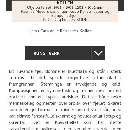
KOLLEN
Olje på lerret
,
1905 - 1906
, 1203 x 1002 mm
Rasmus Meyers samlinger, Kode Kunstmuseer og
komponisthjem
Foto:
Dag Fosse / KODE
Hjem
Catalogue Raisonné
Kollen
KUNSTVERK
GENERELL BESKRIVELSE
Eit ruvande fjell dominerer biletflata og står i sterk
kontrast til det spinkle rognetreet utan blad i
TEKNISK INFORMASJON
framgrunnen. Stemninga er trykkjande og kald.
Komposisjonen er symmetrisk og minner meir om eit
PROVENIENS
portrett enn eit typisk landskap. Det er både noko
menneskeleg og nesten overjordisk over fjellet. Skaret
som deler fjellforma i to, minner om eit stort sår, og vi
UTSTILLINGSHISTORIE
kan skimte fantasifulle skrømt og hovudskallar i stup og
skrentar. Det er Kleivefjellet som har dette
KUNSTNERENS NOTAT
karakteristiske «såret» i den verkelege verda, men