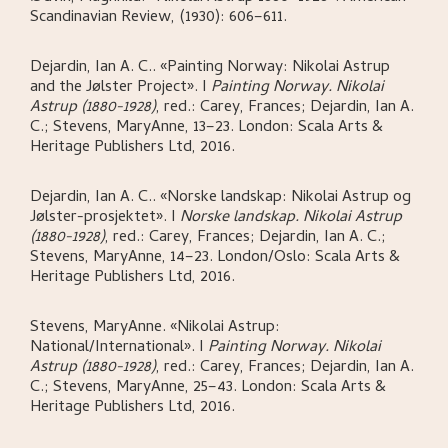
Scandinavian Review, (1930): 606–611.
Dejardin, Ian A. C.
.
«Painting Norway: Nikolai Astrup
and the Jølster Project»
.
I
Painting Norway. Nikolai
Astrup (1880-1928)
,
red.: Carey, Frances; Dejardin, Ian A.
C.; Stevens, MaryAnne,
13–23.
London:
Scala Arts &
Heritage Publishers Ltd,
2016.
Dejardin, Ian A. C.
.
«Norske landskap: Nikolai Astrup og
Jølster-prosjektet»
.
I
Norske landskap. Nikolai Astrup
(1880-1928)
,
red.: Carey, Frances; Dejardin, Ian A. C.;
Stevens, MaryAnne,
14–23.
London/Oslo:
Scala Arts &
Heritage Publishers Ltd,
2016.
Stevens, MaryAnne
.
«Nikolai Astrup:
National/International»
.
I
Painting Norway. Nikolai
Astrup (1880-1928)
,
red.: Carey, Frances; Dejardin, Ian A.
C.; Stevens, MaryAnne,
25–43.
London:
Scala Arts &
Heritage Publishers Ltd,
2016.