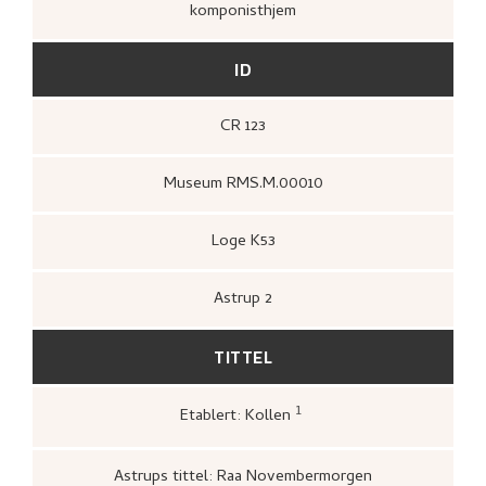
komponisthjem
ID
CR 123
Museum RMS.M.00010
Loge K53
Astrup 2
TITTEL
1
Etablert: Kollen
Bergens kommunale kunstsamlinger,
Rasmus Meyers Samlinger. Katalog
(Bergen: Bergens kommunale
Astrups tittel: Raa Novembermorgen