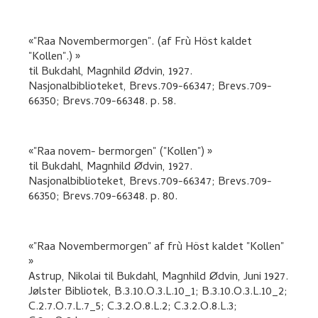
"Raa Novembermorgen". (af Frù Höst kaldet
"Kollen".)
til
Bukdahl, Magnhild Ødvin
,
1927.
Nasjonalbiblioteket, Brevs.709-66347; Brevs.709-
66350; Brevs.709-66348.
p. 58
.
"Raa novem- bermorgen" ("Kollen")
til
Bukdahl, Magnhild Ødvin
,
1927.
Nasjonalbiblioteket, Brevs.709-66347; Brevs.709-
66350; Brevs.709-66348.
p. 80
.
"Raa Novembermorgen" af frù Höst kaldet "Kollen"
Astrup, Nikolai
til
Bukdahl, Magnhild Ødvin
,
Juni 1927.
Jølster Bibliotek, B.3.10.O.3.L.10_1; B.3.10.O.3.L.10_2;
C.2.7.O.7.L.7_5; C.3.2.O.8.L.2; C.3.2.O.8.L.3;