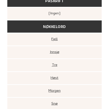
PÅSKRIFT
[ingen]
NØKKELORD
Fjell
Innsjø
Tre
Høst
Morgen
Snø