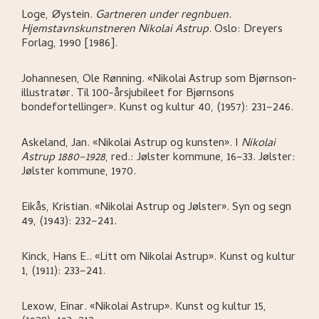
Loge, Øystein
.
Gartneren under regnbuen.
Hjemstavnskunstneren Nikolai Astrup
.
Oslo:
Dreyers
Forlag,
1990 [1986].
Johannesen, Ole Rønning
.
«Nikolai Astrup som Bjørnson-
illustratør. Til 100-årsjubileet for Bjørnsons
bondefortellinger»
.
Kunst og kultur 40, (1957): 231–246.
Askeland, Jan
.
«Nikolai Astrup og kunsten»
.
I
Nikolai
Astrup 1880–1928
,
red.: Jølster kommune,
16–33.
Jølster:
Jølster kommune,
1970.
Eikås, Kristian
.
«Nikolai Astrup og Jølster»
.
Syn og segn
49, (1943): 232–241.
Kinck, Hans E.
.
«Litt om Nikolai Astrup»
.
Kunst og kultur
1, (1911): 233–241.
Lexow, Einar
.
«Nikolai Astrup»
.
Kunst og kultur 15,