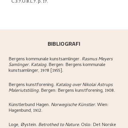
C.3.7.O.8.L.7.
p. 17
.
BIBLIOGRAFI
Bergens kommunale kunstsamlinger
.
Rasmus Meyers
Samlinger. Katalog
.
Bergen:
Bergens kommunale
kunstsamlinger,
1978 [1955].
Bergens kunstforening
.
Katalog over Nikolai Astrups
Maleriutstilling
.
Bergen:
Bergens kunstforening,
1908.
Künstlerbund Hagen
.
Norwegische Künstler
.
Wien:
Hagenbund,
1912.
Loge, Øystein
.
Betrothed to Nature
.
Oslo:
Det Norske