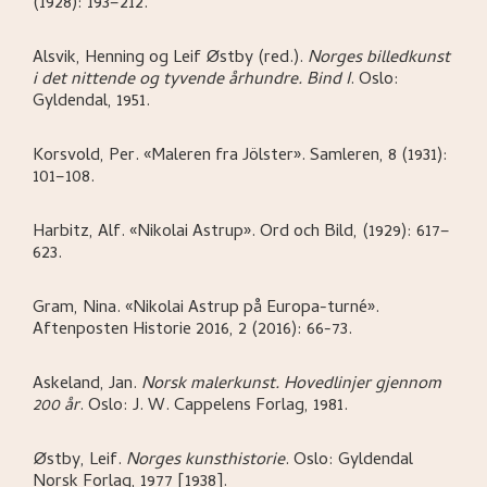
(1928): 193–212.
Alsvik, Henning og Leif Østby (red.)
.
Norges billedkunst
i det nittende og tyvende århundre. Bind I
.
Oslo:
Gyldendal,
1951.
Korsvold, Per
.
«Maleren fra Jölster»
.
Samleren, 8 (1931):
101–108.
Harbitz, Alf
.
«Nikolai Astrup»
.
Ord och Bild, (1929): 617–
623.
Gram, Nina
.
«Nikolai Astrup på Europa-turné»
.
Aftenposten Historie 2016, 2 (2016): 66-73.
Askeland, Jan
.
Norsk malerkunst. Hovedlinjer gjennom
200 år
.
Oslo:
J. W. Cappelens Forlag,
1981.
Østby, Leif
.
Norges kunsthistorie
.
Oslo:
Gyldendal
Norsk Forlag,
1977 [1938].