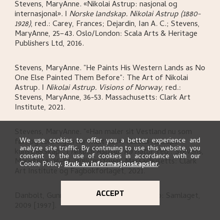
Stevens, MaryAnne
.
«Nikolai Astrup: nasjonal og
internasjonal»
.
I
Norske landskap. Nikolai Astrup (1880-
1928)
,
red.: Carey, Frances; Dejardin, Ian A. C.; Stevens,
MaryAnne,
25–43.
Oslo/London:
Scala Arts & Heritage
Publishers Ltd,
2016.
Stevens, MaryAnne
.
"He Paints His Western Lands as No
One Else Painted Them Before": The Art of Nikolai
Astrup
.
I
Nikolai Astrup. Visions of Norway
,
red.:
Stevens, MaryAnne,
36-53.
Massachusetts:
Clark Art
Institute,
2021.
Stevens, MaryAnne
.
"«Han maler sit Vestland nu som
We use cookies to offer you a better experience and
før, og som ingen har malt det»: Nikolai Astrups
analyze site traffic. By continuing to use this website, you
kunstnerskap"
.
I
Nikolai Astrup: Rå natur
,
red.: Stevens,
consent to the use of cookies in accordance with our
MaryAnne,
36-53.
Williamstown, Massachusetts:
Clark
Cookie Policy.
Bruk av informasjonskapsler
.
Art Institute og Fagbokforlaget,
2021.
ACCEPT
Danbolt, Gunnar
.
Norsk kunsthistorie
.
Oslo:
Samlaget,
2009 [1997].