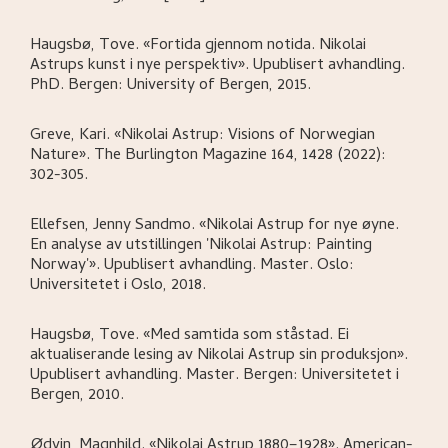
Haugsbø, Tove
.
«Fortida gjennom notida. Nikolai
Astrups kunst i nye perspektiv»
.
Upublisert avhandling.
PhD.
Bergen:
University of Bergen,
2015.
Greve, Kari
.
«Nikolai Astrup: Visions of Norwegian
Nature»
.
The Burlington Magazine 164, 1428 (2022):
302-305.
Ellefsen, Jenny Sandmo
.
«Nikolai Astrup for nye øyne.
En analyse av utstillingen 'Nikolai Astrup: Painting
Norway'»
.
Upublisert avhandling. Master.
Oslo:
Universitetet i Oslo,
2018.
Haugsbø, Tove
.
«Med samtida som ståstad. Ei
aktualiserande lesing av Nikolai Astrup sin produksjon»
.
Upublisert avhandling. Master.
Bergen:
Universitetet i
Bergen,
2010.
Ødvin, Magnhild
.
«Nikolai Astrup 1880–1928»
.
American-