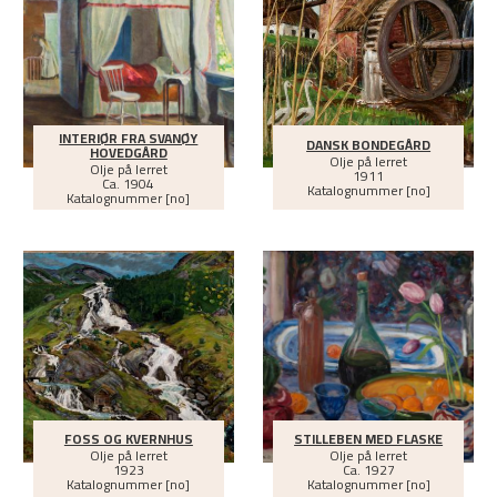
INTERIØR FRA SVANØY
DANSK BONDEGÅRD
HOVEDGÅRD
Olje på lerret
Olje på lerret
1911
Ca.
1904
Katalognummer [no]
Katalognummer [no]
FOSS OG KVERNHUS
STILLEBEN MED FLASKE
Olje på lerret
Olje på lerret
1923
Ca.
1927
Katalognummer [no]
Katalognummer [no]