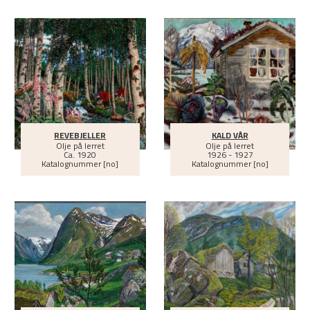
REVEBJELLER
KALD VÅR
Olje på lerret
Olje på lerret
Ca.
1920
1926 - 1927
Katalognummer [no]
Katalognummer [no]