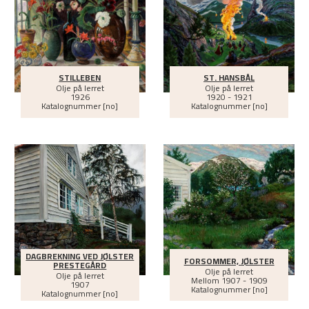
STILLEBEN
ST. HANSBÅL
Olje på lerret
Olje på lerret
1926
1920 - 1921
Katalognummer [no]
Katalognummer [no]
DAGBREKNING VED JØLSTER
FORSOMMER, JØLSTER
PRESTEGÅRD
Olje på lerret
Olje på lerret
Mellom
1907 - 1909
1907
Katalognummer [no]
Katalognummer [no]