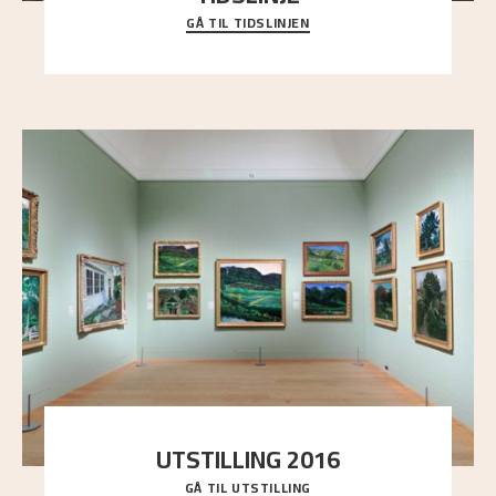
GÅ TIL TIDSLINJEN
Bli kjent med Nikolai Astrups liv, kunstnerskap og
ettermæle i en interaktiv presentasjon.
UTSTILLING 2016
GÅ TIL UTSTILLING
En komplett oversikt over Nikolai Astrups