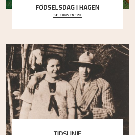
FØDSELSDAG I HAGEN
SE KUNSTVERK
En gruppe mennesker er samlet under de store
trekronene i prestegårdshagen...
TIDSLINJE