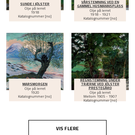
VÅRSTEMNING VED EN
SUNDE I JØLSTER
GAMMEL HUSMANNSPLASS
Olje på lerret
Olje på lerret
1918
1918 - 1921
Katalognummer [no]
Katalognummer [no]
REGNSTEMNING UNDER
MARSMORGEN
TRÆRNE VED JØLSTER
PRESTEGÅRD
Olje på lerret
1920
Olje på lerret
Katalognummer [no]
Mellom
1905 - 1907
Katalognummer [no]
VIS FLERE