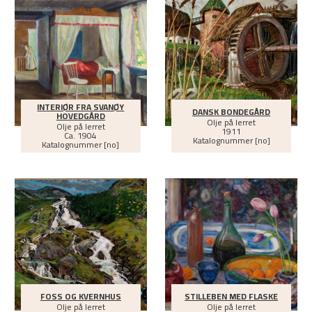
INTERIØR FRA SVANØY
DANSK BONDEGÅRD
HOVEDGÅRD
Olje på lerret
Olje på lerret
1911
Ca.
1904
Katalognummer [no]
Katalognummer [no]
FOSS OG KVERNHUS
STILLEBEN MED FLASKE
Olje på lerret
Olje på lerret