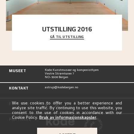
UTSTILLING 2016
GÅ TIL UTSTILLING
En komplett oversikt over Nikolai Astrups
utstillinger, fra debuten i 1900 og frem til i dag.
MUSEET
Kode Kunstmuseer og komponisthjem
Vestre Strømkaien 7
NO-5008 Bergen
KONTAKT
astrup@kodebergen.no
FØLG OSS
We use cookies to offer you a better experience and
analyze site traffic. By continuing to use this website, you
consent to the use of cookies in accordance with our
Cookie Policy.
Bruk av informasjonskapsler
.
PARTNERE