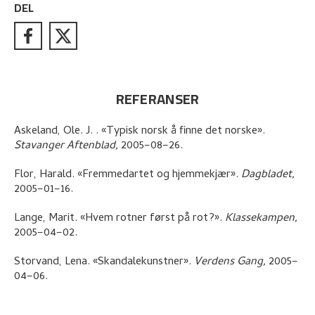
DEL
REFERANSER
Askeland, Ole. J.
.
«Typisk norsk å finne det norske»
.
Stavanger Aftenblad,
2005–08–26.
Flor, Harald
.
«Fremmedartet og hjemmekjær»
.
Dagbladet,
2005–01–16.
Lange, Marit
.
«Hvem rotner først på rot?»
.
Klassekampen,
2005–04–02.
Storvand, Lena
.
«Skandalekunstner»
.
Verdens Gang,
2005–
04–06.