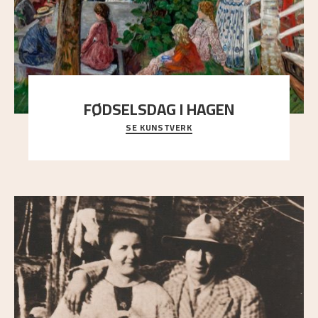
FØDSELSDAG I HAGEN
SE KUNSTVERK
En gruppe mennesker er samlet under de store
trekronene i prestegårdshagen...