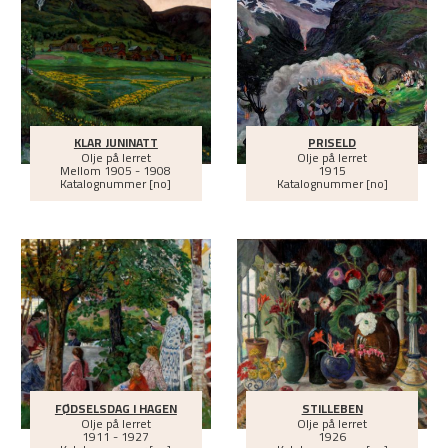
KLAR JUNINATT
PRISELD
Olje på lerret
Olje på lerret
Mellom
1905 - 1908
1915
Katalognummer [no]
Katalognummer [no]
FØDSELSDAG I HAGEN
STILLEBEN
Olje på lerret
Olje på lerret
1911 - 1927
1926