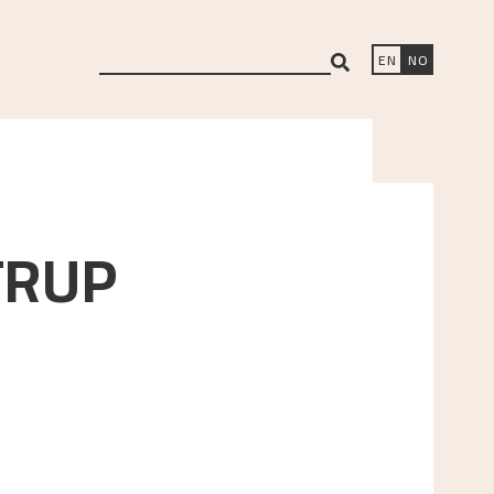
search
EN
NO
TRUP