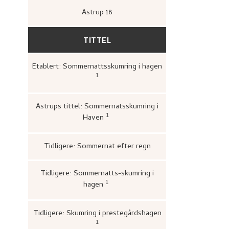
Astrup 18
TITTEL
Etablert: Sommernattsskumring i hagen
1
Loge, Øystein,
Gartneren under regn
Hjemstavnskunstneren Nikolai Astru
(Oslo: Grøndahl Dreyer / De Norske
Bokklubbene, 1993 [1986]),
409.
Astrups tittel: Sommernatsskumring i
1
Haven
Bergens kunstforening,
Katalog o
Nikolai Astrups Maleriutstilling
(B
Bjarne Klausens Bogtrykkeri, Ber
kunstforening, 1908),
Tidligere: Sommernat efter regn
Tidligere: Sommernatts-skumring i
1
hagen
Kunstnernes Hus,
Nikolai Astrup. 
og tresnitt
(Oslo: Kunstnernes Hu
Kunstnernes Hus, 1955),
20.
Tidligere: Skumring i prestegårdshagen
1
Bergens Kunstforening,
Nikolai Astr