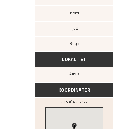
Bord
Fjell
Regn
LOKALITET
Ålhus
KOORDINATER
61.5304
6.2322
1