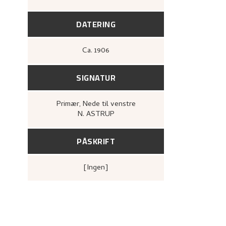
1880–1928. Maleri, tegning, grafikk
(B
A/S John Griegs Boktrykkeri, Bergen
kunstforening, 1980),
26.
DATERING
Ca.
1906
SIGNATUR
Primær
, Nede til venstre
N. ASTRUP
PÅSKRIFT
[ingen]