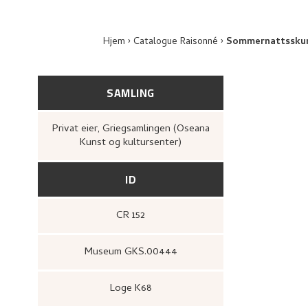
Hjem
Catalogue Raisonné
Sommernattsskum
SAMLING
Privat eier, Griegsamlingen (Oseana
Kunst og kultursenter)
ID
CR 152
Museum GKS.00444
Loge K68