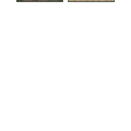
buen.
p
ver
ergen:
gens
Malerier
s,
up