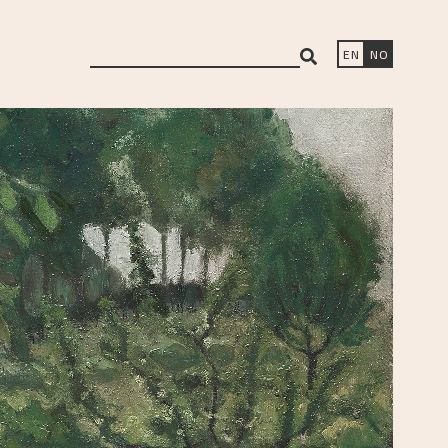
search
EN
NO