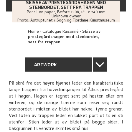
SKISSE AV PRESTEGÅRDSHAGEN MED
STENBORDET, SETT FRA TRAPPEN
Pencil on paper
,
Before
1908
, 185 x 240 mm
Unknown owner
Photo:
Astruptunet / Sogn og Fjordane Kunstmuseum
Home
Catalogue Raisonné
Skisse av
prestegårdshagen med stenbordet,
sett fra trappen
ARTWORK
GENERAL DESCRIPTION
På skrå fra det høyre hjørnet leder den karakteristiske
lange trappen fra hovedinngangen til Ålhus prestegård
TECHNICAL DESCRIPTION
ut i hagen. Hagen er tegnet sent på høsten eller om
vinteren, og de mange trærne som reiser seg rundt
PROVENANCE
stenbordet i midten av bildet har nakne, tynne grener.
Ved foten av trappen leder en lukket port ut til en sti
utenfor. Stien leder ut av bildet på begge sider. I
RELATED ARTWORKS
bakgrunnen til venstre skimtes små hus.