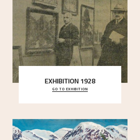
EXHIBITION 1928
GO TO EXHIBITION
When Astrup died in 1928, his friends Moritz Kaland
Simon Thorbjørnsen at the Art Society took
..."