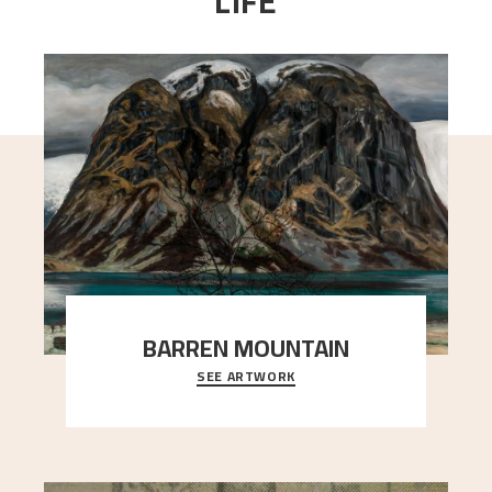
LIFE
BARREN MOUNTAIN
SEE ARTWORK
A looming mountain dominates the picture plane
here, and stands in stark contrast to the slende
..."