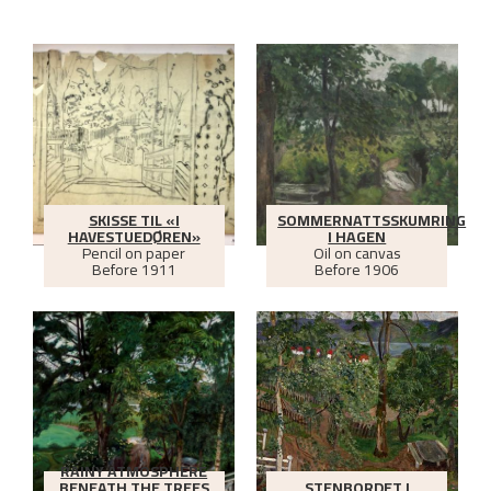
SKISSE TIL «I
SOMMERNATTSSKUMRING
HAVESTUEDØREN»
I HAGEN
Pencil on paper
Oil on canvas
Before
1911
Before
1906
RAINY ATMOSPHERE
BENEATH THE TREES
STENBORDET I