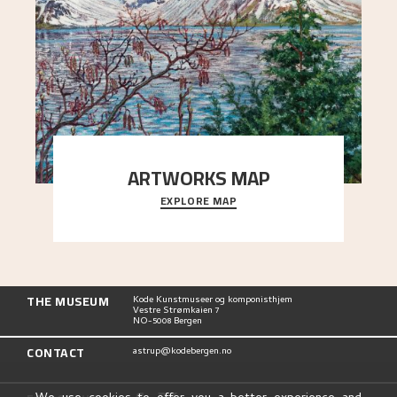
ARTWORKS MAP
EXPLORE MAP
Explore the locations and viewpoints in Astrup's
art.
THE MUSEUM
Kode Kunstmuseer og komponisthjem
Vestre Strømkaien 7
NO-5008 Bergen
CONTACT
astrup@kodebergen.no