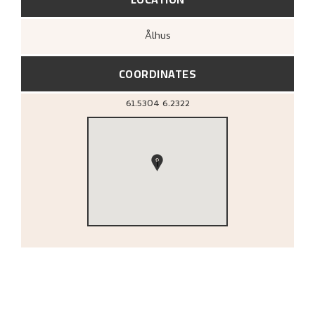
Ålhus
COORDINATES
61.5304
6.2322
1