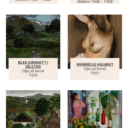
Mellom
1906 - 1908
BLEK JUNINATT I
KVINNELIG HALVAKT
JØLSTER
Olje på lerret
Olje på lerret
1901
1905