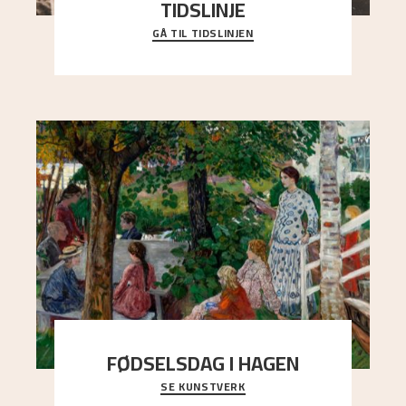
TIDSLINJE
GÅ TIL TIDSLINJEN
Bli kjent med Nikolai Astrups liv, kunstnerskap og
ettermæle i en interaktiv presentasjon.
FØDSELSDAG I HAGEN
SE KUNSTVERK
En gruppe mennesker er samlet under de store
trekronene i prestegårdshagen...