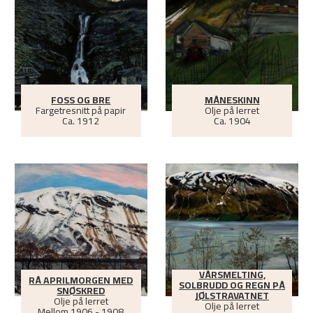
FOSS OG BRE
MÅNESKINN
Fargetresnitt på papir
Olje på lerret
Ca.
1912
Ca.
1904
VÅRSMELTING,
RÅ APRILMORGEN MED
SOLBRUDD OG REGN PÅ
SNØSKRED
JØLSTRAVATNET
Olje på lerret
Olje på lerret
Mellom
1906 - 1908