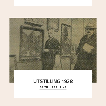
UTSTILLING 1928
GÅ TIL UTSTILLING
Då Astrup døydde i 1928, tok vennene Moritz
Kaland og Simon Thorbjørnsen initiativ til å
arrang
..."