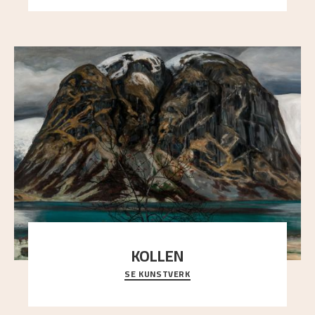
KOLLEN
SE KUNSTVERK
Et ruvende fjell dominerer bildeflaten, og står i
sterk kontrast til det spinkle rognetreet ute
..."