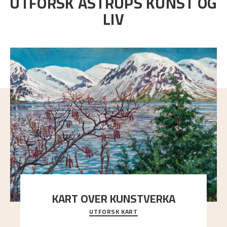
UTFORSK ASTRUPS KUNST OG
LIV
KART OVER KUNSTVERKA
UTFORSK KART
Utforsk stedene og utsiktene i Astrups malerier