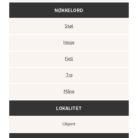
NØKKELORD
Støl
Hesje
Fjell
Tre
Måne
LOKALITET
Ukjent