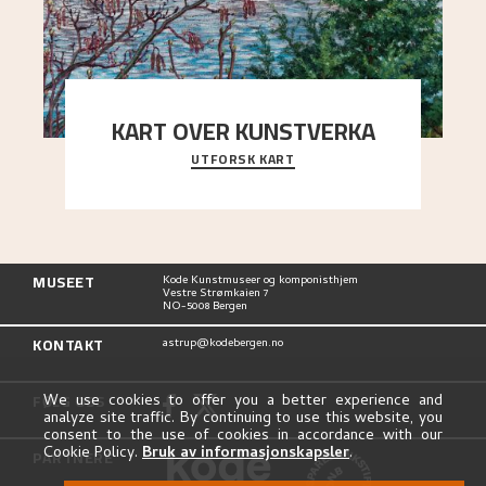
KART OVER KUNSTVERKA
UTFORSK KART
Utforsk stedene og utsiktene i Astrups malerier
MUSEET
Kode Kunstmuseer og komponisthjem
Vestre Strømkaien 7
NO-5008 Bergen
KONTAKT
astrup@kodebergen.no
FØLG OSS
We use cookies to offer you a better experience and
analyze site traffic. By continuing to use this website, you
consent to the use of cookies in accordance with our
Cookie Policy.
Bruk av informasjonskapsler
.
PARTNERE