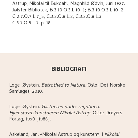
Astrup, Nikolai
til
Bukdahl, Magnhild Ødvin
,
Juni 1927.
Jølster Bibliotek, B.3.10.O.3.L.10_1; B.3.10.O.3.L.10_2;
C.2.7.O.7.L.7_5; C.3.2.O.8.L.2; C.3.2.O.8.L.3;
C.3.7.O.8.L.7.
p. 18
.
BIBLIOGRAFI
Loge, Øystein
.
Betrothed to Nature
.
Oslo:
Det Norske
Samlaget,
2010.
Loge, Øystein
.
Gartneren under regnbuen.
Hjemstavnskunstneren Nikolai Astrup
.
Oslo:
Dreyers
Forlag,
1990 [1986].
Askeland, Jan
.
«Nikolai Astrup og kunsten»
.
I
Nikolai