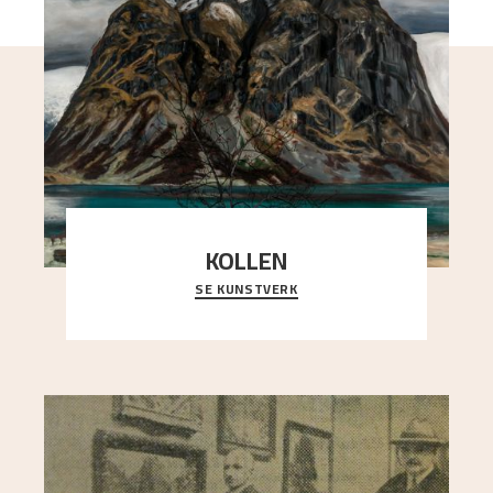
KOLLEN
SE KUNSTVERK
Et ruvende fjell dominerer bildeflaten, og står i
sterk kontrast til det spinkle rognetreet ute
..."