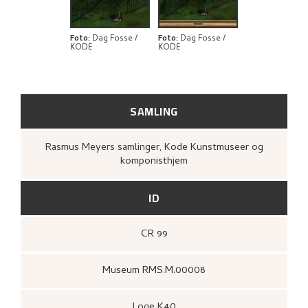
KUNSTNERENS NOTAT
BIBLIOGRAFI
Foto
:
Dag Fosse /
Foto
:
Dag Fosse /
KODE
KODE
RELATERTE KUNSTVERK
UTFORSK
SAMLING
Rasmus Meyers samlinger, Kode Kunstmuseer og
komponisthjem
ID
CR 99
Museum RMS.M.00008
Loge K40