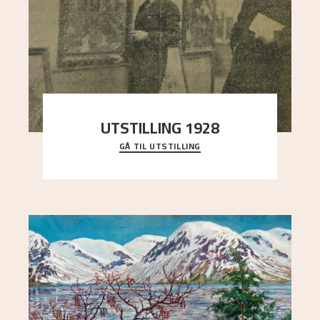
UTSTILLING 1928
GÅ TIL UTSTILLING
Då Astrup døydde i 1928, tok vennene Moritz
Kaland og Simon Thorbjørnsen initiativ til å
arrang
..."