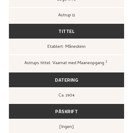
Astrup 11
TITTEL
Etablert: Måneskinn
1
Astrups tittel: Vaarnat med Maaneopgang
Bergens kunstforening,
Katalog ov
Nikolai Astrups Maleriutstilling
(Ber
Bjarne Klausens Bogtrykkeri, Berge
DATERING
kunstforening, 1908),
[upag].
Ca.
1904
PÅSKRIFT
[ingen]