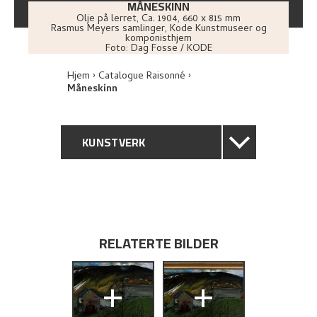
MÅNESKINN
Olje på lerret
,
Ca.
1904
, 660 x 815 mm
Rasmus Meyers samlinger, Kode Kunstmuseer og
komponisthjem
Foto:
Dag Fosse / KODE
Hjem
Catalogue Raisonné
Måneskinn
KUNSTVERK
GENERELL BESKRIVELSE
TEKNISK INFORMASJON
RELATERTE BILDER
PROVENIENS
+
+
UTSTILLINGSHISTORIE