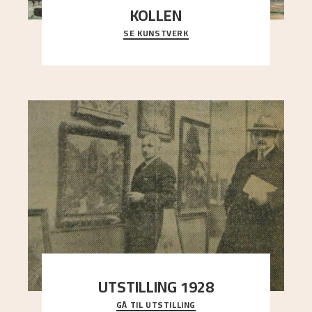
KOLLEN
SE KUNSTVERK
Et ruvende fjell dominerer bildeflaten, og står i
sterk kontrast til det spinkle rognetreet ute
..."
UTSTILLING 1928
GÅ TIL UTSTILLING
Då Astrup døydde i 1928, tok vennene Moritz