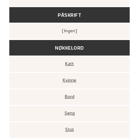
PÅSKRIFT
[ingen]
NØKKELORD
Katt
Kvinne
Bord
Seng
Stol