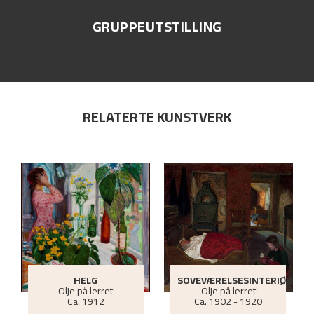
GRUPPEUTSTILLING
RELATERTE KUNSTVERK
HELG
SOVEVÆRELSESINTERIØR
Olje på lerret
Olje på lerret
Ca.
1912
Ca.
1902 - 1920