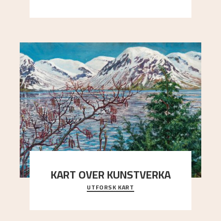
Kaland og Simon Thorbjørnsen initiativ til å
arrang
..."
KART OVER KUNSTVERKA
UTFORSK KART
Utforsk stedene og utsiktene i Astrups malerier