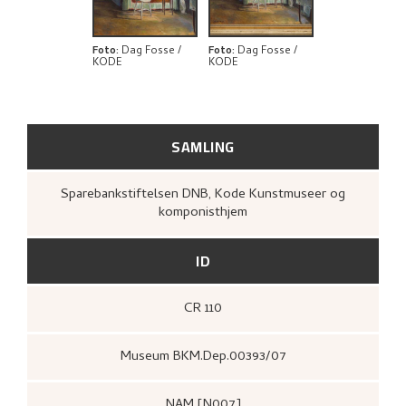
RELATERTE KUNSTVERK
UTFORSK
Foto
:
Dag Fosse /
Foto
:
Dag Fosse /
KODE
KODE
SAMLING
Sparebankstiftelsen DNB, Kode Kunstmuseer og
komponisthjem
ID
CR 110
Museum BKM.Dep.00393/07
NAM [N007]