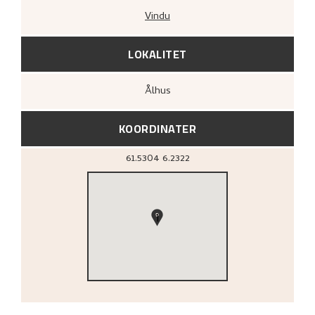
Vindu
LOKALITET
Ålhus
KOORDINATER
61.5304
6.2322
1