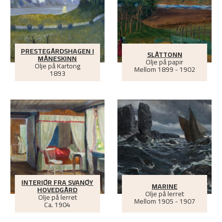
PRESTEGÅRDSHAGEN I
SLÅTTONN
MÅNESKINN
Olje på papir
Olje på Kartong
Mellom
1899 - 1902
1893
INTERIØR FRA SVANØY
MARINE
HOVEDGÅRD
Olje på lerret
Olje på lerret
Mellom
1905 - 1907
Ca.
1904