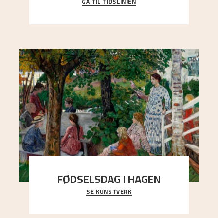
GÅ TIL TIDSLINJEN
Bli kjent med Nikolai Astrups liv, kunstnerskap og
ettermæle i en interaktiv presentasjon.
FØDSELSDAG I HAGEN
SE KUNSTVERK
En gruppe mennesker er samlet under de store
trekronene i prestegårdshagen...