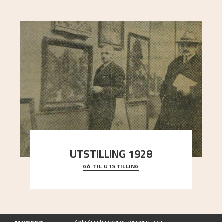
UTSTILLING 1928
GÅ TIL UTSTILLING
Då Astrup døydde i 1928, tok vennene Moritz
Kaland og Simon Thorbjørnsen initiativ til å
arrang
..."