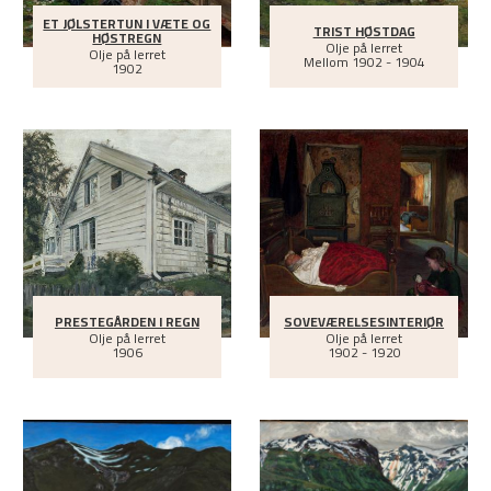
ET JØLSTERTUN I VÆTE OG
TRIST HØSTDAG
HØSTREGN
Olje på lerret
Olje på lerret
Mellom
1902 - 1904
1902
PRESTEGÅRDEN I REGN
SOVEVÆRELSESINTERIØR
Olje på lerret
Olje på lerret
1906
1902 - 1920