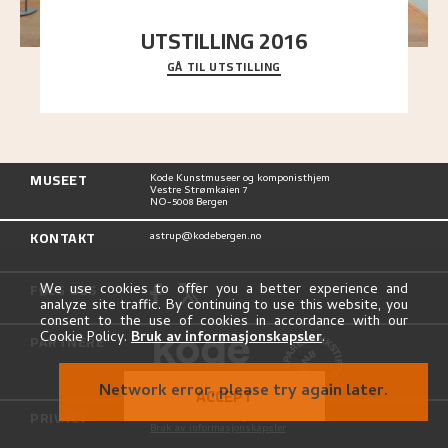
UTSTILLING 2016
GÅ TIL UTSTILLING
En komplett oversikt over Nikolai Astrups
utstillinger, fra debuten i 1900 og frem til i dag.
MUSEET
Kode Kunstmuseer og komponisthjem
Vestre Strømkaien 7
NO-5008 Bergen
KONTAKT
astrup@kodebergen.no
FØLG OSS
We use cookies to offer you a better experience and
analyze site traffic. By continuing to use this website, you
consent to the use of cookies in accordance with our
Cookie Policy.
Bruk av informasjonskapsler
.
PARTNERE
ACCEPT
PRIVACY
Personvernerklæring
Bruk av informasjonskapsler