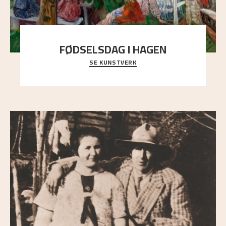
FØDSELSDAG I HAGEN
SE KUNSTVERK
En gruppe mennesker er samlet under de store
trekronene i prestegårdshagen...