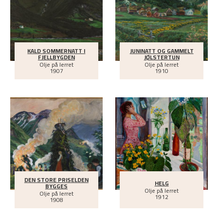
KALD SOMMERNATT I
JUNINATT OG GAMMELT
FJELLBYGDEN
JØLSTERTUN
Olje på lerret
Olje på lerret
1907
1910
DEN STORE PRISELDEN
HELG
BYGGES
Olje på lerret
Olje på lerret
1912
1908