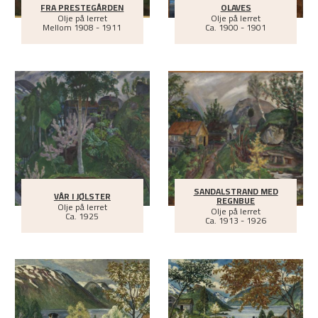
FRA PRESTEGÅRDEN
OLAVES
Olje på lerret
Olje på lerret
Mellom
1908 - 1911
Ca.
1900 - 1901
SANDALSTRAND MED
VÅR I JØLSTER
REGNBUE
Olje på lerret
Olje på lerret
Ca.
1925
Ca.
1913 - 1926