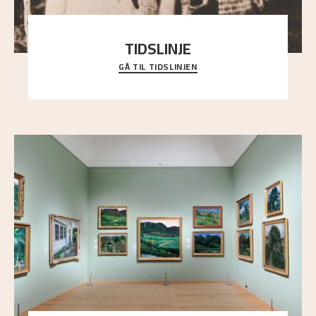
TIDSLINJE
GÅ TIL TIDSLINJEN
Bli kjent med Nikolai Astrups liv, kunstnerskap og
ettermæle i en interaktiv presentasjon.