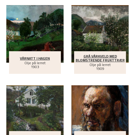
GRÅ VÅRKVELD MED
VÅRNATT I HAGEN
BLOMSTRENDE FRUKTTRÆR
Olje på lerret
Olje på lerret
1903
1909