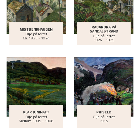
RABARBRA PÅ
MISTBENKHAUGEN
SANDALSTRAND
Olje på lerret
Olje på lerret
Ca.
1923 - 1924
1924 - 1925
KLAR JUNINATT
PRISELD
Olje på lerret
Olje på lerret
Mellom
1905 - 1908
1915