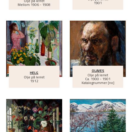
Olje på lerret
1901
Mellom
1906 - 1908
OLAVES
HELG
Olje på lerret
Olje på lerret
Ca.
1900 - 1901
1912
Katalognummer [no]