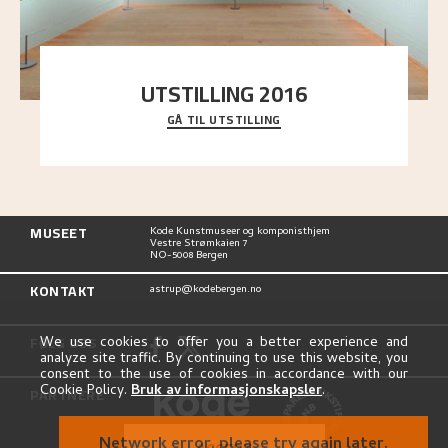
UTSTILLING 2016
GÅ TIL UTSTILLING
En komplett oversikt over Nikolai Astrups
utstillinger, fra debuten i 1900 og frem til i dag.
MUSEET
Kode Kunstmuseer og komponisthjem
Vestre Strømkaien 7
NO-5008 Bergen
KONTAKT
astrup@kodebergen.no
FØLG OSS
We use cookies to offer you a better experience and
analyze site traffic. By continuing to use this website, you
consent to the use of cookies in accordance with our
Cookie Policy.
Bruk av informasjonskapsler
.
PARTNERE
Network error, please try again later.