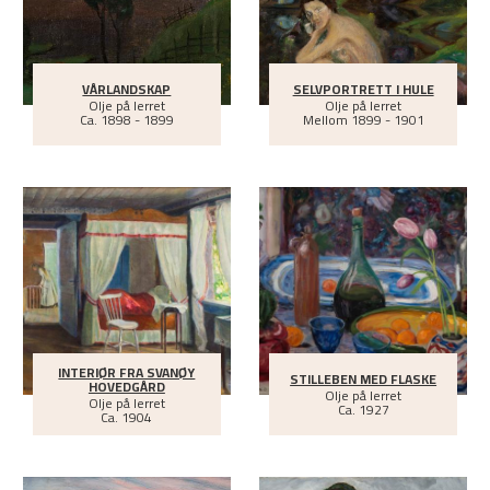
VÅRLANDSKAP
SELVPORTRETT I HULE
Olje på lerret
Olje på lerret
Ca.
1898 - 1899
Mellom
1899 - 1901
INTERIØR FRA SVANØY
STILLEBEN MED FLASKE
HOVEDGÅRD
Olje på lerret
Olje på lerret
Ca.
1927
Ca.
1904