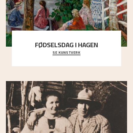
FØDSELSDAG I HAGEN
SE KUNSTVERK
En gruppe mennesker er samlet under de store
trekronene i prestegårdshagen...