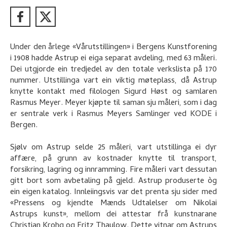
Under den årlege «Vårutstillingen» i Bergens Kunstforening
i 1908 hadde Astrup ei eiga separat avdeling, med 63 måleri.
Dei utgjorde ein tredjedel av den totale verkslista på 170
nummer. Utstillinga vart ein viktig møteplass, då Astrup
knytte kontakt med filologen Sigurd Høst og samlaren
Rasmus Meyer. Meyer kjøpte til saman sju måleri, som i dag
er sentrale verk i Rasmus Meyers Samlinger ved KODE i
Bergen.
Sjølv om Astrup selde 25 måleri, vart utstillinga ei dyr
affære, på grunn av kostnader knytte til transport,
forsikring, lagring og innramming. Fire måleri vart dessutan
gitt bort som avbetaling på gjeld. Astrup produserte òg
ein eigen katalog. Innleiingsvis var det prenta sju sider med
«Pressens og kjendte Mænds Udtalelser om Nikolai
Astrups kunst», mellom dei attestar frå kunstnarane
Christian Krohg og Fritz Thaulow. Dette vitnar om Astrups