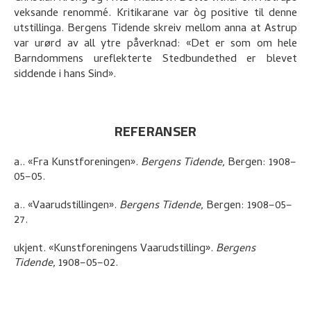
veksande renommé. Kritikarane var òg positive til denne
utstillinga. Bergens Tidende skreiv mellom anna at Astrup
var urørd av all ytre påverknad: «Det er som om hele
Barndommens ureflekterte Stedbundethed er blevet
siddende i hans Sind».
REFERANSER
a.
.
«Fra Kunstforeningen»
.
Bergens Tidende,
Bergen:
1908–
05–05.
a.
.
«Vaarudstillingen»
.
Bergens Tidende,
Bergen:
1908–05–
27.
ukjent
.
«Kunstforeningens Vaarudstilling»
.
Bergens
Tidende,
1908–05–02.