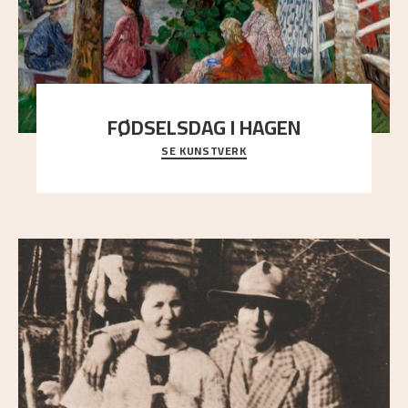
FØDSELSDAG I HAGEN
SE KUNSTVERK
En gruppe mennesker er samlet under de store
trekronene i prestegårdshagen...