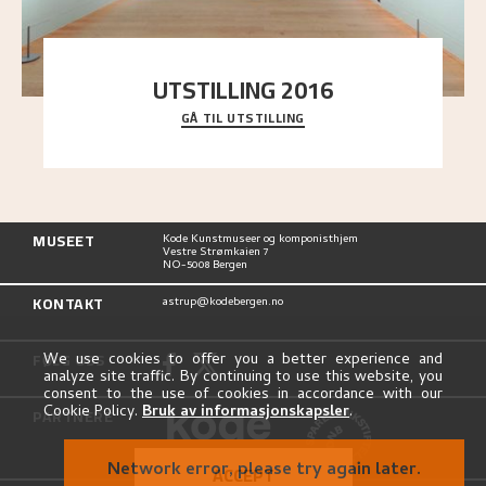
UTSTILLING 2016
GÅ TIL UTSTILLING
En komplett oversikt over Nikolai Astrups
utstillinger, fra debuten i 1900 og frem til i dag.
MUSEET
Kode Kunstmuseer og komponisthjem
Vestre Strømkaien 7
NO-5008 Bergen
KONTAKT
astrup@kodebergen.no
FØLG OSS
We use cookies to offer you a better experience and
analyze site traffic. By continuing to use this website, you
consent to the use of cookies in accordance with our
Cookie Policy.
Bruk av informasjonskapsler
.
PARTNERE
Network error, please try again later.
ACCEPT