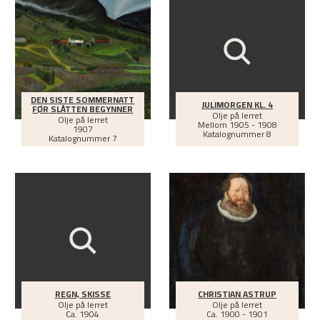
DEN SISTE SOMMERNATT
JULIMORGEN KL. 4
FØR SLÅTTEN BEGYNNER
Olje på lerret
Olje på lerret
Mellom
1905 - 1908
1907
Katalognummer 8
Katalognummer 7
REGN, SKISSE
CHRISTIAN ASTRUP
Olje på lerret
Olje på lerret
Ca.
1904
Ca.
1900 - 1901