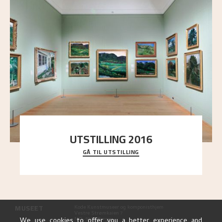
UTSTILLING 2016
GÅ TIL UTSTILLING
En komplett oversikt over Nikolai Astrups
utstillinger, fra debuten i 1900 og frem til i dag.
MUSEET
Kode Kunstmuseer og komponisthjem
Vestre Strømkaien 7
NO-5008 Bergen
We use cookies to offer you a better experience and