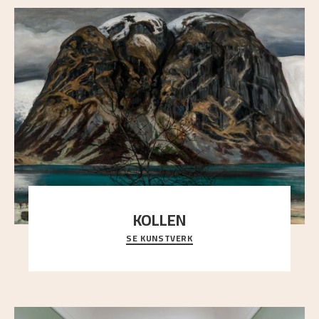
KOLLEN
SE KUNSTVERK
Et ruvende fjell dominerer bildeflaten, og står i
sterk kontrast til det spinkle rognetreet ute
..."