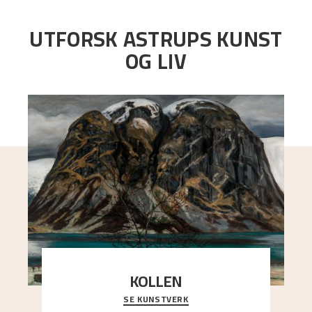
UTFORSK ASTRUPS KUNST
OG LIV
KOLLEN
SE KUNSTVERK
Et ruvende fjell dominerer bildeflaten, og står i
sterk kontrast til det spinkle rognetreet ute
..."