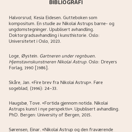
BIBLIOGRAFI
Halvorsrud, Kesia Eidesen
.
Gutteboken som
kompositum. En studie av Nikolai Astrups barne- og
ungdomstegninger
.
Upublisert avhandling.
Doktorgradsavhandling i kunsthistorie.
Oslo:
Universitetet i Oslo,
2023.
Loge, Øystein
.
Gartneren under regnbuen.
Hjemstavnskunstneren Nikolai Astrup
.
Oslo:
Dreyers
Forlag,
1990 [1986].
Skåre, Jan
.
«Fire brev fra Nikolai Astrup»
.
Føre
sogeblad, (1996): 24–33.
Haugsbø, Tove
.
«Fortida gjennom notida. Nikolai
Astrups kunst i nye perspektiv»
.
Upublisert avhandling.
PhD.
Bergen:
University of Bergen,
2015.
Sørensen, Einar
.
«Nikolai Astrup og den fraværende