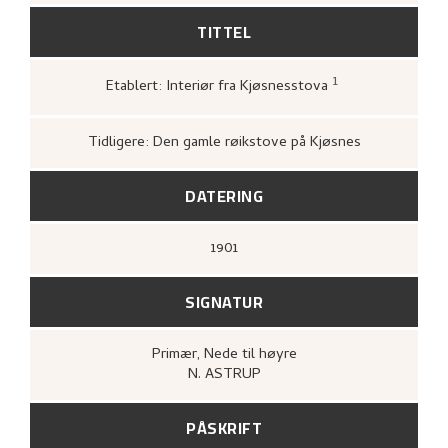
TITTEL
1
Etablert: Interiør fra Kjøsnesstova
Bergens Kunstforening,
Nikolai Astrup
1880–1928. Maleri, tegning, grafikk
(Ber
A/S John Griegs Boktrykkeri, Bergens
Tidligere: Den gamle røikstove på Kjøsnes
kunstforening, 1980),
25.
DATERING
1901
SIGNATUR
Primær
, Nede til høyre
N. ASTRUP
PÅSKRIFT