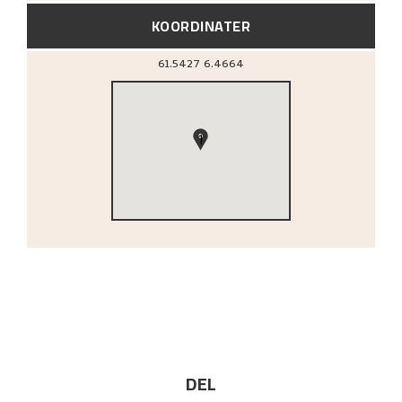
KOORDINATER
61.5427
6.4664
1
DEL