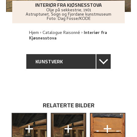
INTERIØR FRA KJØSNESSTOVA
Olje på sekkestrie
,
1901
Astruptunet, Sogn og Fjordane kunstmuseum
Foto:
Dag Fosse/KODE
Hjem
Catalogue Raisonné
Interiør fra
Kjøsnesstova
KUNSTVERK
GENERELL BESKRIVELSE
TEKNISK INFORMASJON
RELATERTE BILDER
PROVENIENS
+
+
+
UTSTILLINGSHISTORIE