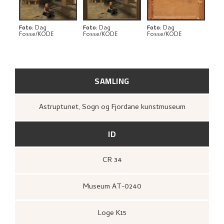
BIBLIOGRAFI
RELATERTE KUNSTVERK
Foto
:
Dag
Foto
:
Dag
Foto
:
Dag
Fosse/KODE
Fosse/KODE
Fosse/KODE
UTFORSK
SAMLING
Astruptunet, Sogn og Fjordane kunstmuseum
ID
CR 34
Museum AT-0240
Loge K15