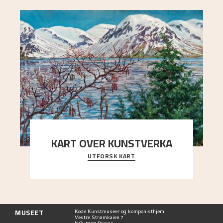
KART OVER KUNSTVERKA
UTFORSK KART
Utforsk stedene og utsiktene i Astrups malerier
MUSEET
Kode Kunstmuseer og komponisthjem
Vestre Strømkaien 7