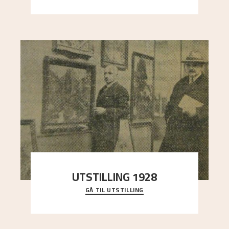
UTSTILLING 1928
GÅ TIL UTSTILLING
Då Astrup døydde i 1928, tok vennene Moritz
Kaland og Simon Thorbjørnsen initiativ til å
arrang
..."