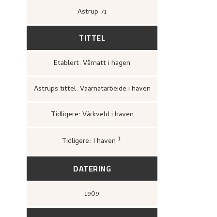
Astrup 71
TITTEL
Etablert: Vårnatt i hagen
Astrups tittel: Vaarnatarbeide i haven
Tidligere: Vårkveld i haven
1
Tidligere: I haven
Charlottenborg,
Den norske 
(København: [s.n.], Charlotte
[upag].
DATERING
1909