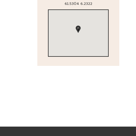
61.5304
6.2322
1