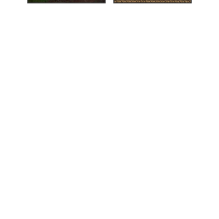
kunstudstilling
nborg, 1915),