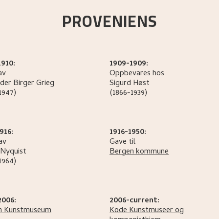
PROVENIENS
1910:
1909-1909:
av
Oppbevares hos
der Birger
Grieg
Sigurd
Høst
1947)
(1866-1939)
916:
1916-1950:
av
Gave til
Nyquist
Bergen kommune
1964)
2006:
2006-current:
n Kunstmuseum
Kode Kunstmuseer og