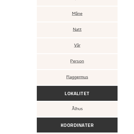
Måne
Natt
Vår
Person
Flaggermus
LOKALITET
Ålhus
KOORDINATER