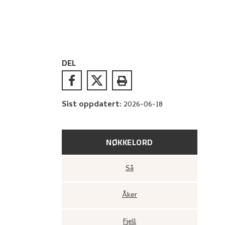
DEL
Sist oppdatert
:
2026-06-18
NØKKELORD
Så
Åker
Fjell