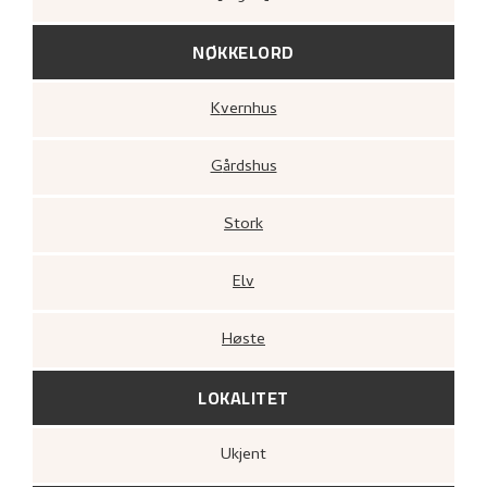
NØKKELORD
Kvernhus
Gårdshus
Stork
Elv
Høste
LOKALITET
Ukjent