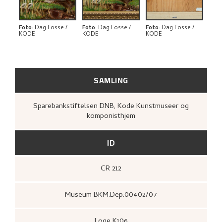
BIBLIOGRAFI
RELATERTE KUNSTVERK
Foto
:
Dag Fosse /
Foto
:
Dag Fosse /
Foto
:
Dag Fosse /
KODE
KODE
KODE
UTFORSK
SAMLING
Sparebankstiftelsen DNB, Kode Kunstmuseer og
komponisthjem
ID
CR 212
Museum BKM.Dep.00402/07
Loge K106