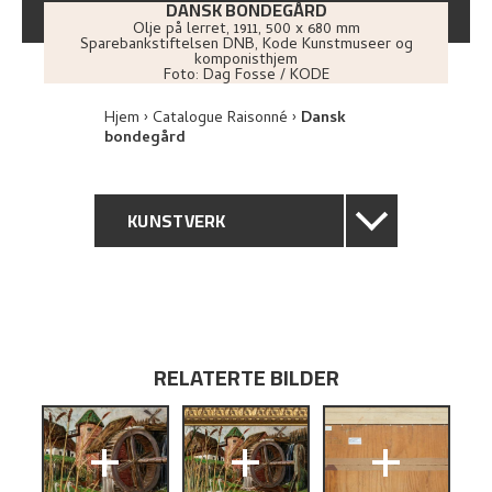
DANSK BONDEGÅRD
Olje på lerret
,
1911
, 500 x 680 mm
Sparebankstiftelsen DNB, Kode Kunstmuseer og
komponisthjem
Foto:
Dag Fosse / KODE
Hjem
Catalogue Raisonné
Dansk
bondegård
KUNSTVERK
GENERELL BESKRIVELSE
TEKNISK INFORMASJON
RELATERTE BILDER
PROVENIENS
+
+
+
UTSTILLINGSHISTORIE