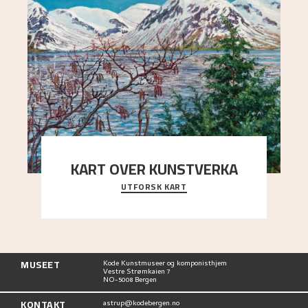
KART OVER KUNSTVERKA
UTFORSK KART
Utforsk stedene og utsiktene i Astrups malerier
MUSEET
Kode Kunstmuseer og komponisthjem
Vestre Strømkaien 7
NO-5008 Bergen
KONTAKT
astrup@kodebergen.no