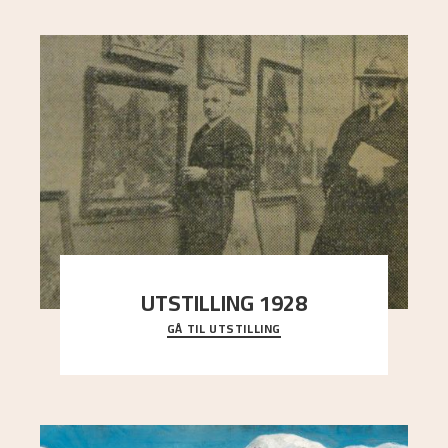
UTSTILLING 1928
GÅ TIL UTSTILLING
Då Astrup døydde i 1928, tok vennene Moritz
Kaland og Simon Thorbjørnsen initiativ til å
arrang
..."