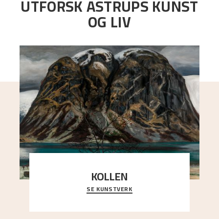
UTFORSK ASTRUPS KUNST
OG LIV
KOLLEN
SE KUNSTVERK
Et ruvende fjell dominerer bildeflaten, og står i
sterk kontrast til det spinkle rognetreet ute
..."