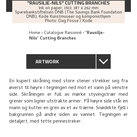
"RAUSILJE-NILS" CUTTING BRANCHES
Ink on paper
,
1913
, 187 x 262 mm
Sparebankstiftelsen DNB (The Savings Bank Foundation
DNB), Kode Kunstmuseer og komponisthjem
Photo:
Dag Fosse / Kode
Home
Catalogue Raisonné
"Rausilje-
Nils" Cutting Branches
ARTWORK
GENERAL DESCRIPTION
En kupert skråning med store stener strekker seg fra
øverst til høyre i tegningen ned mot et vann på venstre
TECHNICAL DESCRIPTION
side. Skråningen er full av mørke styvingstrær med
grener som ligner utstrakte armer. På høyre side står en
PROVENANCE
mann og kutter en gren av et av trærne. Snødekte fjell i
bakgrunnen på andre siden av vannet. Tegningen er
detaljert, med tette pennestreker.
EXHIBITION HISTORY