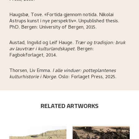
Haugsbø, Tove
.
«Fortida gjennom notida. Nikolai
Astrups kunst i nye perspektiv»
.
Unpublished thesis.
PhD.
Bergen:
University of Bergen,
2015.
Austad, Ingvild og Leif Hauge
.
Trær og tradisjon: bruk
av lauvtrær i kulturlandskapet
.
Bergen:
Fagbokforlaget,
2014.
Thorsen, Liv Emma
.
I alle vinduer: potteplantenes
kulturhistorie i Norge
.
Oslo:
Forlaget Press,
2025.
RELATED ARTWORKS