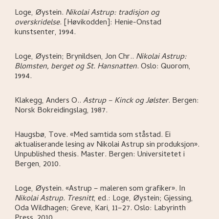
Loge, Øystein
.
Nikolai Astrup: tradisjon og
overskridelse
.
[Høvikodden]:
Henie-Onstad
kunstsenter,
1994.
Loge, Øystein; Brynildsen, Jon Chr.
.
Nikolai Astrup:
Blomsten, berget og St. Hansnatten
.
Oslo:
Quorom,
1994.
Klakegg, Anders O.
.
Astrup – Kinck og Jølster
.
Bergen:
Norsk Bokreidingslag,
1987.
Haugsbø, Tove
.
«Med samtida som ståstad. Ei
aktualiserande lesing av Nikolai Astrup sin produksjon»
.
Unpublished thesis. Master.
Bergen:
Universitetet i
Bergen,
2010.
Loge, Øystein
.
«Astrup – maleren som grafiker»
.
In
Nikolai Astrup. Tresnitt
,
ed.: Loge, Øystein; Gjessing,
Oda Wildhagen; Greve, Kari,
11–27.
Oslo:
Labyrinth
Press,
2010.