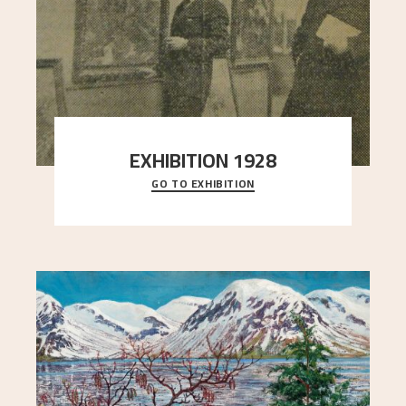
EXHIBITION 1928
GO TO EXHIBITION
When Astrup died in 1928, his friends Moritz Kaland
Simon Thorbjørnsen at the Art Society took
..."