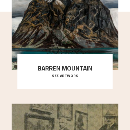
BARREN MOUNTAIN
SEE ARTWORK
A looming mountain dominates the picture plane
here, and stands in stark contrast to the slende
..."