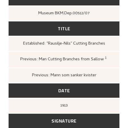
Museum BKM.Dep.00512/07
TITLE
Established: "Rausilje-Nils" Cutting Branches
1
Previous: Man Cutting Branches from Sallow
Loge, Øystein,
Nikolai Astrup: tra
overskridelse
([Høvikodden]: Qu
Artes, Henie-Onstad kunstsenter,
Previous: Mann som sanker kvister
DATE
1913
SIGNATURE