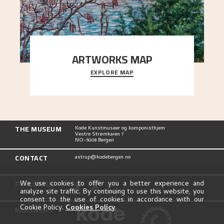
ARTWORKS MAP
EXPLORE MAP
Explore the locations and viewpoints in Astrup's
art.
THE MUSEUM
Kode Kunstmuseer og komponisthjem
Vestre Strømkaien 7
NO-5008 Bergen
CONTACT
astrup@kodebergen.no
FOLLOW US
We use cookies to offer you a better experience and
analyze site traffic. By continuing to use this website, you
consent to the use of cookies in accordance with our
Cookie Policy.
Cookies Policy
.
PARTNERS